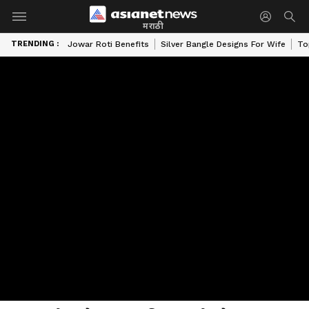
मराठी
TRENDING :
Jowar Roti Benefits
Silver Bangle Designs For Wife
To