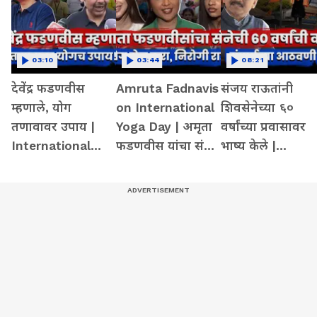
03:10
03:44
08:21
देवेंद्र फडणवीस
Amruta Fadnavis
संजय राऊतांनी
म्हणाले, योग
on International
शिवसेनेच्या ६०
तणावावर उपाय |
Yoga Day | अमृता
वर्षांच्या प्रवासावर
International
फडणवीस यांचा संदेश
भाष्य केले |
Yoga Day |
| Divija Fadnavis |
ShivSena | UBT 
Devendra
Sreeleela
Anniversary
Fadnavis| Modi