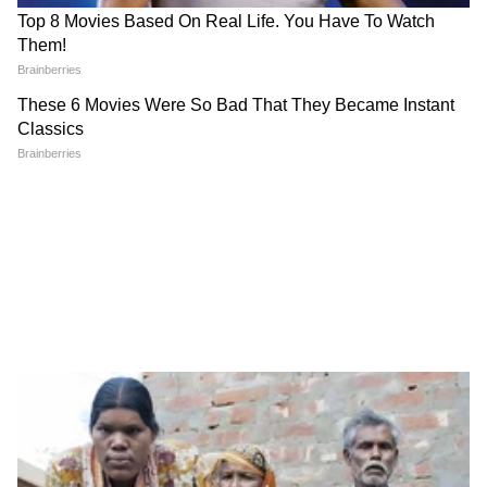
धोकादायक ठरू शकते,” असा इशारा या गटाने दिला आहे.
---
## Keywords
## Slug