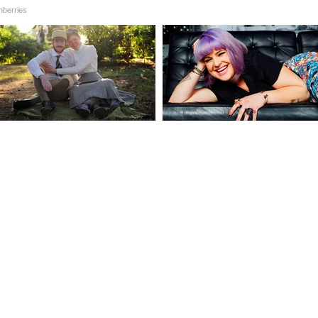
ाखल
मोहन यांच्या तक्रारीच्या आधारे काही जणांच्या विरोधात
ये टिन्नू यादव, अनुकल्प मिश्रा, लवकुश मिश्रा,
ुणेश पांडे, मनीष यादव आणि रामशंकर मिश्रा यांची नावे
य दंड संहितेच्या कलम ३०६, ३१६(५), ३१७(४), ३१७(५),
 हा गुन्हा दाखल करण्यात आला आहे.
 माजी आमदार पवन पांडे यांनी केलेल्या आरोपानंतर ही
ांनी दावा केला होता की, राम मंदिरातील सात ते साडेसात