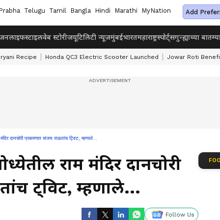
Prabha
Telugu
Tamil
Bangla
Hindi
Marathi
MyNation
Add Prefer
ंजन
लाइफस्टाइल
वेब स्टोरीज
यूटिलिटी न्यूज
मुंबई
भारत
महाराष्ट्र
स्पोर्ट्स
गुन्ह्याच्या बातम्य
iryani Recipe
Honda QC3 Electric Scooter Launched
Jowar Roti Benefi
र दानचोरी प्रकरणात संजय राऊतांच ट्विट, म्हणाले...
्येतील राम मंदिर दानचोरी
FOO
ंच ट्विट, म्हणाले...
Follow Us