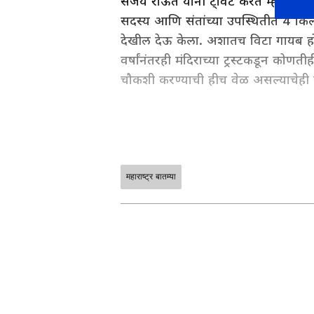
संजय राऊत यांनी ट्विट करत म्हटले की, उ
सदस्य आणि संतांच्या उपस्थितीत 4 किलो 
देखील देऊ केला. अशातच विटा गायब होण
वर्षांनंतरही मंदिराच्या ट्रस्टकडून कोणत
चौकशी करण्याची हीच वेळ असल्याचेही 
महाराष्ट्र बातम्या
ABOUT THE AUTHOR
Chanda Mandavkar
CM
चंदा सुरेश मांडवकर एक अनुभवी प्रकार असून 
पत्रकाराच्या रुपात काम करण्यास सुरुवात
रस असून गेल्या 1 वर्षांहून अधिक काळ एश
सोप्या आणि सहज समजेल अशा भाषेत लिहण्य