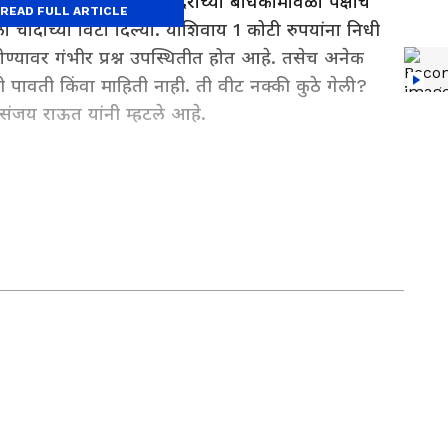
द्धव ठाकरे यांनी राम मंदिराच्या बांधकामावेळी पक्षाचे
READ FULL ARTICLE
चांदीच्या विटा दिल्या. याशिवाय 1 कोटी रुपयांना निधी
्यावर गंभीर प्रश्न उपस्थितीत होत आहे. तसेच अनेक
ीही पावती किंवा माहिती नाही. ती वीट नक्की कुठे गेली?
संजय राऊत यांनी म्हटले आहे.
त्यांना मीडिया क्षेत्राचा 8 वर्षांचा अनुभव आहे. एका वृत्तवाहिनीमधून
 केली. चंदा यांना लाइफस्टाइल, राजकीय आणि जनरल नॉलेज या विषयांमध्ये
ियानेट न्यूजमध्ये या विभागांसाठी काम करत आहेत. आपल्या वाचकांना
ाचा त्यांचा नेहमीच प्रयत्न असतो.