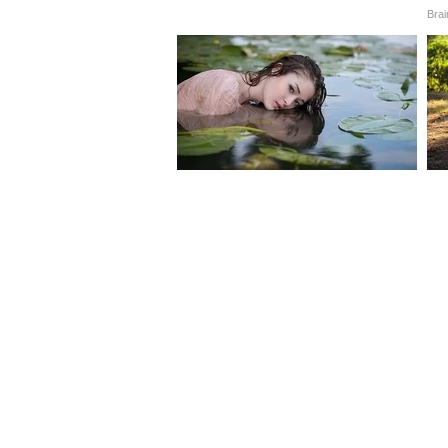
आरोपींच्या विरोधात एफआयार द
राम मंदिराच्या ट्रस्टचे सदस्य श्रीकृष्ण 
एफआयआर दाखल करण्यात आला आहे. यामध्
अविनाश शुक्ला, सुभाष चंद्र शुक्ला, कर
समोर आली आहे. यांच्या विरोधात भारती
६१ आणि ३(५) यासह अनेक तरतुदींखाली
दरम्यान, अयोध्येतील समाजवादी पक्षाचे
कारवाई करण्यात आली आहे. पवन पांडे य