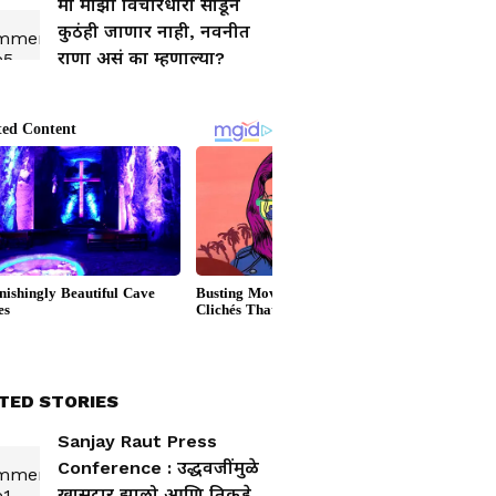
मी माझी विचारधारा सोडून
कुठंही जाणार नाही, नवनीत
राणा असं का म्हणाल्या?
TED STORIES
Sanjay Raut Press
Conference : उद्धवजींमुळे
खासदार झालो आणि तिकडे