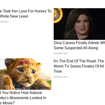
nference
Sanjay Raut यांचा सहा खासदारांवर
लो आणि
निशाणा | ShivSena |
MPDefection |
UddhavThackeray
हांवर टिकास्र
 देणगीच्या वादावरुन पंतप्रधान नरेंद्र मोदी आणि अमित
जय राऊत म्हणाले की, "या कथित घोटाळ्यासंबंधित लोकांवर