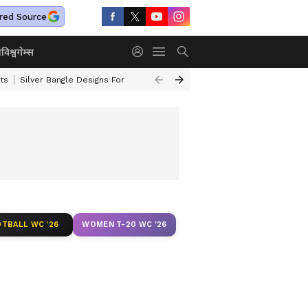
red Source
ा
विश्व
गेम्स
ts
Silver Bangle Designs For Wife
Top 10 Safest Cars In India
Turmer
TBALL WC '26
WOMEN T-20 WC '26