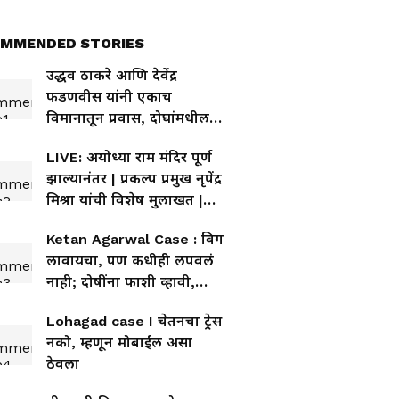
MMENDED STORIES
उद्धव ठाकरे आणि देवेंद्र
फडणवीस यांनी एकाच
विमानातून प्रवास, दोघांमधील
संवाद व्हायरल
LIVE: अयोध्या राम मंदिर पूर्ण
झाल्यानंतर | प्रकल्प प्रमुख नृपेंद्र
मिश्रा यांची विशेष मुलाखत |
राजेश कालरा
Ketan Agarwal Case : विग
लावायचा, पण कधीही लपवलं
नाही; दोषींना फाशी व्हावी,
केतनच्या वडिलांची मागणी
Lohagad case I चेतनचा ट्रेस
नको, म्हणून मोबाईल असा
ठेवला