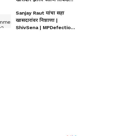
गेलेले किती भंपक - संजय राऊत
Sanjay Raut यांचा सहा
खासदारांवर निशाणा |
ShivSena | MPDefection |
UddhavThackeray