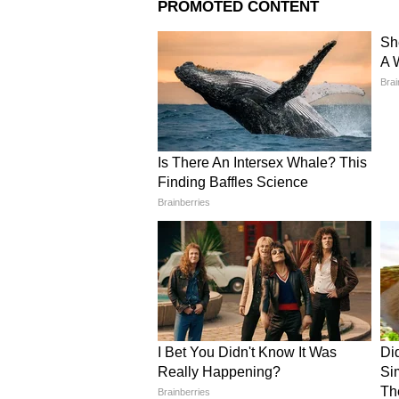
Related Articles
Sanjay Raut Press Co
: उद्धवजींमुळे खासदार झा
तिकडे गेलेले किती भंपक - संजय
राऊत
पंतप्रधान नरेंद्र मोदी आणि अमित श
बुधवारी संजय राऊत यांनी राम मंदिरातील
शहांवर टिका केली. यावेळी बोलताना सं
कोणतीही कारवाई केली जाणार नाही."