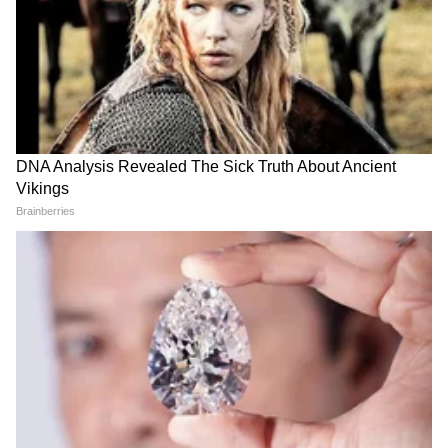
Ram Mandir : अयोध्येतील राम
Pune Ketan Agarwal : “तर
मंदिर दानचोरी प्रकरणात संजय
तिला देखील लोहगडावरुन ढकला”
राऊतांच ट्विट, म्हणाले...