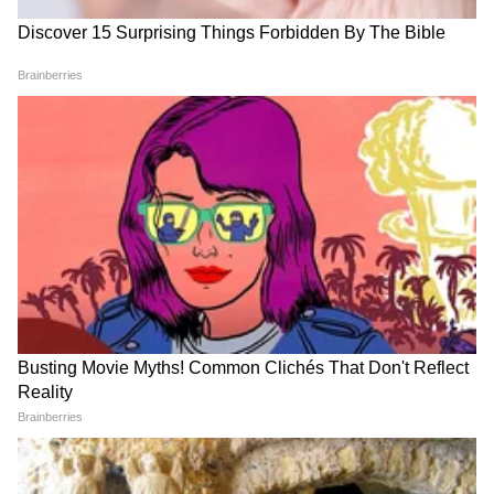
LATEST VIDEOS
मनोज जरांगे पाटील: प्रमाणपत्र रद्द करण्याचा
कट? | Maratha Reservation | Caste
Certificate | Shinde
राज ठाकरे यांची नाशिक येथील पत्रकार परिषद,
भाजपवर निशाणा