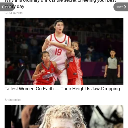
PREV
NEXT
RECOMMENDED STORIES
Ketan Agarwal Pune Case :
Gold Silver Rate : सोने दरात
बचावासाठी चेतन, सियाचे एकमेकांना
पुन्हा घसरण, पण नेमकी कारणं
गुंतवण्याचे प्रयत्न
काय? जाणून घ्या मुंबईतील आजचा
गोल्ड रेट