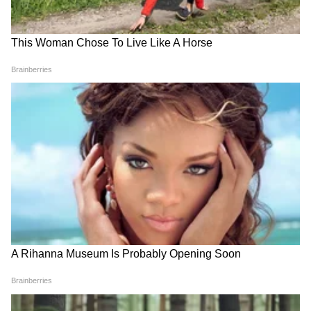
6
Image Credit :
Pinterest
४. मडक्यांपासून बनवा लँडस्केप
बागेत लँडस्केप बनवण्यासाठी तुम्ही मडक्यांचाही वापर
करू शकता. घरातल्या जुन्या मडक्यांमध्ये माती भरून
त्यात फुलं किंवा शोभेची झाडं लावा. मोठ्या दगडांनी
कडेला बाऊंड्री तयार करून तुम्ही त्याला स्टायलिश लुक
देऊ शकता. आजूबाजूला आणखी काही झाडं लावल्यास ते
जास्त सुंदर दिसेल.