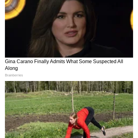
4
6
Image Credit :
Pinterest
३. प्लांट्स लँडस्केप
तुमची बाग लहान असेल, तर तुम्ही तिथे एक छोटंसं
लँडस्केप तयार करू शकता. बागेच्या एका कोपऱ्यात तुम्ही
थेट जमिनीवर किंवा छोट्या कुंड्यांमध्ये झाडं लावू शकता.
पांढऱ्या दगडांनी सजावट केल्यास ते अधिक आकर्षक
दिसेल.
5