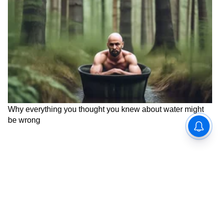
6
6
Image Credit :
Pinterest
५. हँगिंग प्लांट्स लँडस्केप
Garden Makeover तुमच्या बागेच्या छोट्या कोपऱ्यात
तुम्ही हँगिंग प्लांट्सचं लँडस्केप तयार करू शकता. जागा
कमी असेल तर कोपऱ्यात काही झाडं लावा आणि सोबतच
काही हँगिंग फ्लॉवर पॉट्सने सजावट करा. यामुळे तुमची
बाग खूपच क्लासी दिसेल.