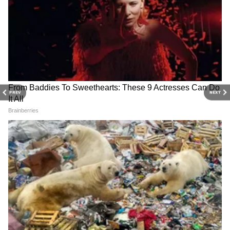
PREV
NEXT
Related Articles
Garden Mini Pond: बाल्कनी गार्डनमध्येही फुलतील
कमळ-वॉटर लिली, हे सोपे जुगाड करून पाहा
Room Makeover: कंटाळवाण्या लिव्हिंग रूमला द्या नवा
लुक, फक्त ३०० रुपयांत होईल मेकओव्हर!