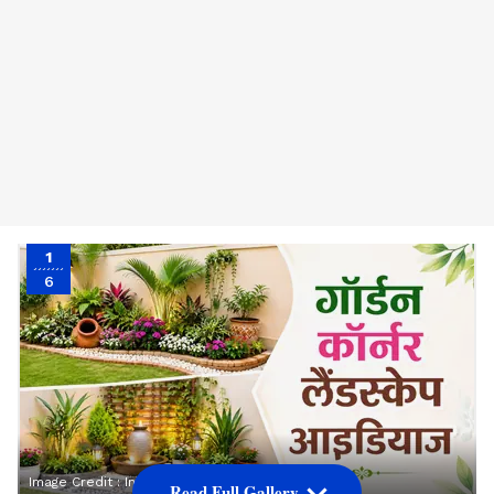
1
6
Image Credit :
Instagram\chatgpt
Read Full Gallery