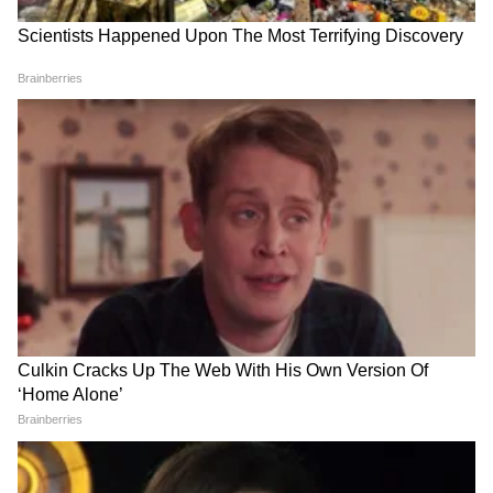
3
6
Image Credit :
Pinterest
२. सीटिंग एरिया स्टाइल लँडस्केप
Garden Makeover बागेत लँडस्केप बनवताना तुम्ही
तिथे बसण्याची सोयही करू शकता. लहान-लहान दगडांनी
सजावट करून तिथे एक लाकडी बेंच ठेवा. याच्या
आजूबाजूला तुमची आवडती झाडं लावल्यास ते आणखी
सुंदर दिसेल.