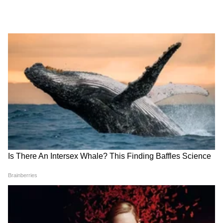
Image Credit :
Pinterest
१. आर्टिफिशियल झाडं आणि दगडांचं लँडस्केप
तुमची बाग लहान असो वा मोठी, तिला स्टायलिश लुक
देण्यासाठी तुम्ही आर्टिफिशियल झाडं आणि दगडांचा वापर
करून लँडस्केप तयार करू शकता. यात जास्त खर्चही
येणार नाही आणि बागेचा लुक एकदम वेगळा दिसेल.