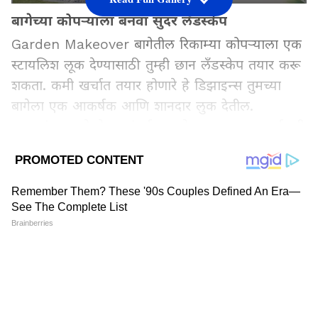
बागेच्या कोपऱ्याला बनवा सुंदर लँडस्केप
Garden Makeover बागेतील रिकाम्या कोपऱ्याला एक
स्टायलिश लूक देण्यासाठी तुम्ही छान लँडस्केप तयार करू
शकता. कमी खर्चात तयार होणारे हे डिझाइन्स तुमच्या
बागेला एक आकर्षक आणि शानदार लुक देतील.
पाहुण्यांपासून ते शेजाऱ्यांपर्यंत, प्रत्येकजण तुमच्या गार्डनची
तारीफ करेल.
Add Asianetnews Marathi as a Preferred
Source
2
6