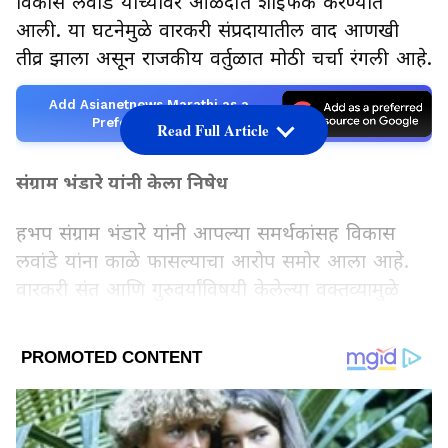
विकास लवांडे यांच्यावर आळंदीत शाईफेक करण्यात
आली. या घटनेमुळे वारकरी संप्रदायातील वाद आणखी
तीव्र झाला असून राजकीय वर्तुळात मोठी चर्चा रंगली आहे.
Add Asianetnews Marathi as a
Preferred Source
Read Full Article
संग्राम भंडारे यांनी केला निषेध
हभप संग्राम भंडारे यांनी आपल्या समर्थकांसह विकास
लवांडे यांना काळे फासल्याचा आरोप समोर आला आहे.
वारकरी संत आणि गुरुवर्यांविषयी केलेल्या वक्तव्यामुळे
संतप्त झाल्याचे सांगत त्यांनी हा निषेध केल्याचे म्हटले
आहे. “गुरुवर्यांवर टीका सहन केली जाणार नाही,” असा
LATEST VIDEOS
इशाराही त्यांनी दिल्याचे सांगितले जात आहे.
शरद पवारांच्या वक्तव्यानंतर वादाला सुरुवात