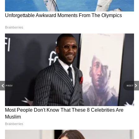
PREV
NEXT
RECOMMENDED STORIES
Related Articles
Panchang Today: ९ मे २०२६, सूर्यदेवाची पूजा करा;
जाणून घ्या शुभ-अशुभ वेळ आणि राहुकाळ