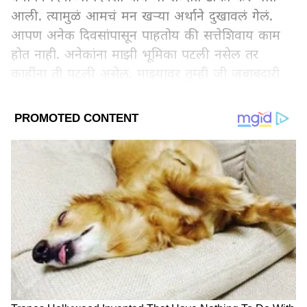
आली. त्यामुळं आमचं मन खऱ्या अर्थाने दुखावलं गेलं.
आपण अनेक दिवसांपासून पाहतोय की सत्तेशिवाय काम
होत नाही. अनेकांना माझी भूमिका पटली नसेल तर
काहींना ती पटली असेल. माझ्यावर तुम्ही जी जबाबदारी
सोपवलीय ती मात्र मी मनापासून पार पाडीन.
LATEST VIDEOS
मी एका सेनेतून दुसऱ्या सेनेत गेलोय
मी एका सेनेतून दुसऱ्या सेनेत गेलोय असं यावेळी बोलताना
नागेश पाटील आष्टीकर यांनी म्हटलं आहे. मी विचारधारा
सोडलेली नाही असं यावेळी बोलताना नागेश पाटील
आष्टीकर यांनी म्हटलं आहे. शब्द मनाला खूप लागतात,
त्यामुळं बोलताना विचार करा असं नागेश पाटील आष्टीकर
यांनी यावेळी बोलताना म्हटलं आहे.
ABOUT THE AUTHOR