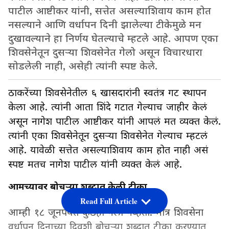
पाटील आष्टीकर यांनी, सत्तेत असल्याशिवाय काम होत
नसल्याने आणि वर्धापन दिनी झालेल्या टीकेमुळे मन
दुखावल्याने हा निर्णय घेतल्याचे म्हटले आहे. आपण एका
शिवसेनेतून दुसऱ्या शिवसेनेत गेलो असून विचारधारा
सोडलेली नाही, असेही त्यांनी स्पष्ट केले.
ठाकरेंच्या शिवसेनेतील ६ खासदारांनी स्वतंत्र गट स्थापन
केला आहे. त्यांनी आता शिंदे गटात गेल्याच जाहीर केलं
असून नागेश पाटील आष्टीकर यांनी आपलं मत व्यक्त केलं.
त्यांनी एका शिवसेनेतून दुसऱ्या शिवसेनेत गेल्याच म्हटलं
आहे. यावेळी सत्तेत असल्याशिवाय काम होत नाही असं
स्पष्ट मतच नागेश पाटील यांनी व्यक्त केलं आहे.
आमच्यावर बोचऱ्या शब्दात केली टीका
Read Full Article
आम्ही १८ जूनपर्यंत कुठंही गेलो नव्हतो. मात्र शिवसेना
वर्धापन दिनाच्या दिवशी बोचऱ्या शब्दात टीका करण्यात