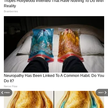
vivek panmand
VP
विवेक पानमंद हे आशियानेट न्युज मराठी येथे कंटेंट राईटर म्हणून कार्यरत
आहेत. ते राजकीय आणि महाराष्ट्रातील घडामोडींचं वार्तांकन करतात. त्यांनी
रानडे इन्स्टिट्युट येथून पत्रकारितेचे पदव्युत्तर शिक्षण पूर्ण केलं आहे. विवेक
यांनी अर्थसाक्षर. कॉम येथे संपादक, तसेच दैनिक सकाळ येथे उपसंपादक
महाराष्ट्र बातम्या
म्हणून काम पाहिलं आहे.
Follow Us
PREV
NEXT
Related Articles