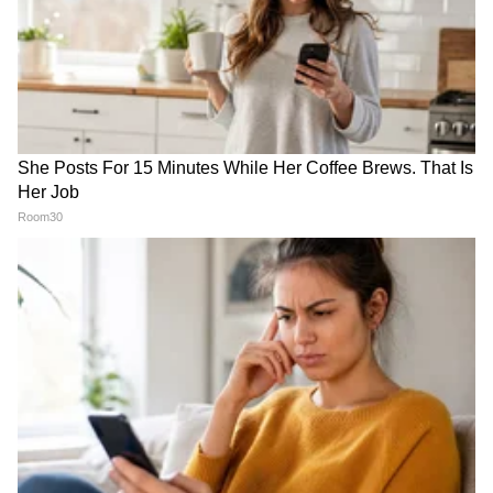
Maharashtra Rain Update :
Viral Video: पुण्यात भर पावसात
महाराष्ट्रात पावसाचा जोर वाढला;
तुटकी छत्री घेऊन ड्युटी, तरुणाने
घाटमाथ्यांना ऑरेंज अलर्ट, अनेक
पोलिसाला अशी मदत केली की मनं
जिल्ह्यांत मुसळधार सरी
जिंकली!
LATEST VIDEOS
गुंगी गुडियावर अमृता फडणवीस यांची प्रतिक्रिया
| Amruta Fadanvis on Gungi Gudiya at
Pune
तुकाराम मुंढे: अनालॉग पनीरवर बंदी | FDA |
Paneer Ban | Maharashtra | tukaram
mundhe