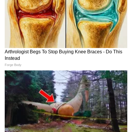
ठाकरेंचे शिलेदार ओमराजे निंबाळकर यांना भेटले, परत उद्धव
ठाकरे गटात राहण्याचा घेतला निर्णय?
शिंदेंच्या नेत्यानं ओमराजेंची केली मनधरणी, उद्धव ठाकरे
गटात परतण्याचा घेतला निर्णय?
संजय राऊतांना काय म्हणाले?
संजय राऊत यांच्याबद्दल बोलताना नागेश पाटील यांनी
म्हटलं की, झोडून काढ, हरकत नाही ते माझ्या
वडिलांसारखे आहेत. त्यांनी बोलायला हरकत नाही. मात्र
झोडून काढू म्हणजे कोणाला कमी लेखायचं नसत, त्याचे
परिणाम वाईट होतात असं यावेळी बोलताना नागेश पाटील
यांनी म्हटलं आहे.