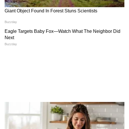
RECOMMENDED STORIES
Amravati Airport :
Ganpati Special Trains :
विमानतळावर १० फुटी अजगर,
चाकरमान्यांसाठी मोठी खुशखबर!
प्रवाशांची उडाली धांदल; रेस्क्यूचा
गणेशोत्सवासाठी विशेष रेल्वेगाड्यांचे
थरार Video
वेळापत्रक जाहीर