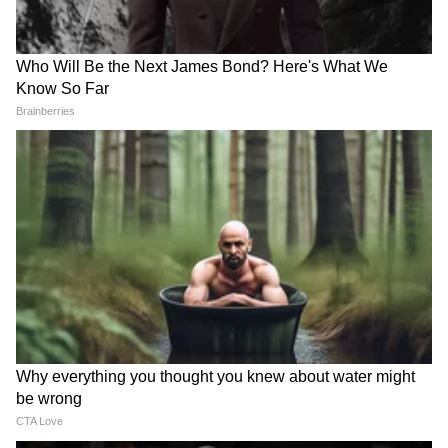
LATEST VIDEOS
crop loan wave | कर्जमाफीवर ए टू झेड
माहिती, अडचणी-उपाय सांगितले | Devendra
fadanvis
एकनाथ शिंदे: विरोधक युवकांच्या मुद्द्याचं
राजकारण करतायत | GenZ | Parliament |
PMModi