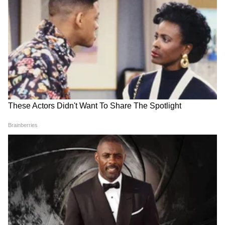
Related Articles
Mumbai Weather Update : मुंबईत उकाड्यासोबत
पावसाची शक्यता, जाणून घ्या आजचा अंदाज
Dadar Best Bus Accident : दादर प्लाझा टॉकीजजवळ
बेस्ट बसचा भीषण अपघात; दोन जणांचा मृत्यू, चारहून
अधिक जखमी
INDIA Bloc Meet : बैठकीआधीच आघाडीत बिघाडी? ३ मोठे पक्ष नाराज,
एकाने तर थेट काँग्रेसलाच सुनावलं!