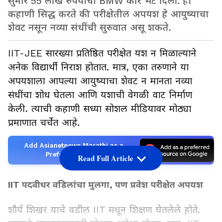
सुमारे 55 लाख रुपयांची BMW कार भेट दिली. ही
कहाणी सिद्ध करते की परीक्षेतील अपयश हे आयुष्याचा
शेवट नसून नव्या संधींची सुरुवात असू शकते.
IIT-JEE सारख्या प्रतिष्ठित परीक्षेत यश न मिळाल्याने
अनेक विद्यार्थी निराश होतात. मात्र, एका तरुणाने या
अपयशाला आपल्या आयुष्याचा शेवट न मानता नव्या
संधींचा शोध घेतला आणि यशाची वेगळी वाट निर्माण
केली. त्याची कहाणी सध्या सोशल मीडियावर मोठ्या
प्रमाणात चर्चेत आहे.
Add Asianetnews Marathi as a
Preferred Source
Read Full Article
IIT पदवीधर वडिलांचा मुलगा, पण प्रवेश परीक्षेत अपयश
शौर्य शिखर याचे वडील IIT मधून शिक्षण घेतलेले होते.