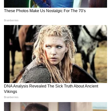
RECOMMENDED STORIES
छगन भुजबळांची खंत, इतरांना न्याय;
Philippines Earthquake :
मला का नाही? | Chhagan
फिलीपिन्समध्ये मोठा भूकंप,
Bhujbal | Rajya Sabha |
त्सुनामीचा इशारा... भारताला धोका
Samir Bhujbal
आहे का? जाणून घ्या