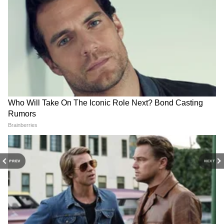
RECOMMENDED STORIES
PREV
NEXT
Related Articles
Most Visited Websites: भारतीय इंटरनेटवर नेमकं
काय शोधतात? तुम्हीही व्हाल चकित!