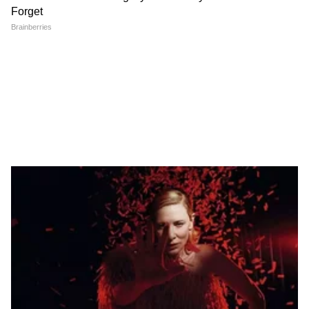
LATEST VIDEOS
गुंगी गुडियावर अमृता फडणवीस यांची प्रतिक्रिया
| Amruta Fadanvis on Gungi Gudiya at
Pune
तुकाराम मुंढे: अनालॉग पनीरवर बंदी | FDA |
Paneer Ban | Maharashtra | tukaram