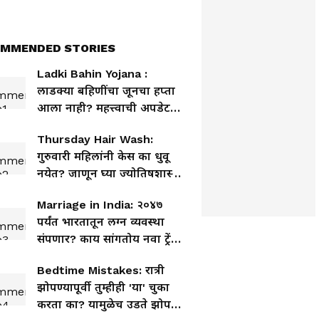
MMENDED STORIES
Ladki Bahin Yojana :
लाडक्या बहिणींचा जूनचा हप्ता
आला नाही? महत्त्वाची अपडेट
समोर
Thursday Hair Wash:
गुरुवारी महिलांनी केस का धुवू
नयेत? जाणून घ्या ज्योतिषशास्त्र
आणि विज्ञानाचा काय आहे
Marriage in India: २०४७
नियम
पर्यंत भारतातून लग्न व्यवस्था
संपणार? काय सांगतोय नवा ट्रेंड
आणि तरुण पिढीचा विचार;
Bedtime Mistakes: रात्री
नक्की वाचा!
झोपण्यापूर्वी तुम्हीही 'या' चुका
करता का? यामुळेच उडते झोप