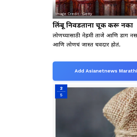
Image Credit :
Getty
लिंबू निवडताना चूक करू नका
लोणच्यासाठी नेहमी ताजे आणि डाग नसलेल
आणि लोणचं जास्त चवदार होतं.
Add Asianetnews Marathi
2
5