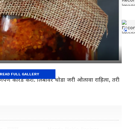
READ FULL GALLERY
 पूर्णपणे कोरडे करा. लिंबावर थोडा जरी ओलावा राहिला, तरी
e : झटपट
Mango Pickle Recipes :