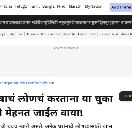
Prabha
Telugu
Tamil
Bangla
Hindi
Marathi
MyNation
Add Prefer
ंजन
लाइफस्टाइल
वेब स्टोरीज
यूटिलिटी न्यूज
मुंबई
भारत
महाराष्ट्र
स्पोर्ट्स
गुन्ह्याच्या बातम्य
iryani Recipe
Honda QC3 Electric Scooter Launched
Jowar Roti Benefi
ा या चुका टाळा, नाहीतर सगळी मेहनत जाईल वाया!
बाचं लोणचं करताना या चुका
FOO
ी मेहनत जाईल वाया!
ची चवच न्यारी असते. अनेक घरांमध्ये लोणच्यासाठी खास