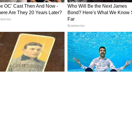
ा
ांडं पूर्णपणे स्वच्छ आणि कोरडं असावं. त्यात धूळ किंवा
ू शकते.