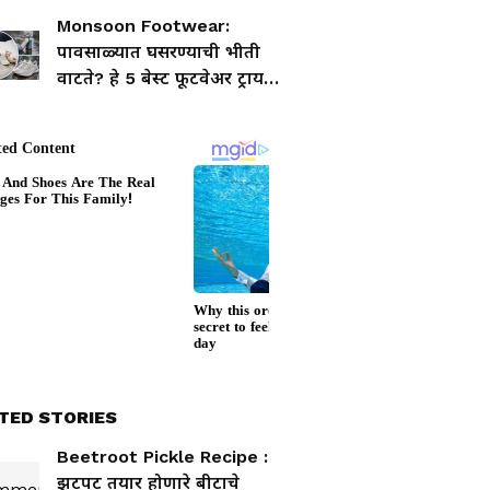
आणि वाढतो निद्रानाश; आजच
Monsoon Footwear:
बदला सवय
पावसाळ्यात घसरण्याची भीती
वाटते? हे 5 बेस्ट फूटवेअर ट्राय
करा!
TED STORIES
Beetroot Pickle Recipe :
झटपट तयार होणारे बीटाचे