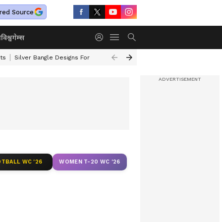
red Source
ा
विश्व
गेम्स
ts
Silver Bangle Designs For Wife
Top 10 Safest Cars In India
Turmer
TBALL WC '26
WOMEN T-20 WC '26