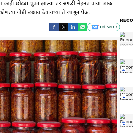
 काही छोट्या चुका झाल्या तर सगळी मेहनत वाया जाऊ
णत्या गोष्टी लक्षात ठेवायच्या ते जाणून घेऊ.
RECO
Follow Us