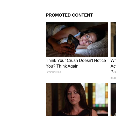
तयार होणारे बीटाचे लोणचं,
संपूर्ण रेसिपी स्टेप बाय स्टेप
3
5