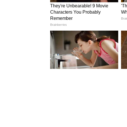
Image Credit :
Getty
स्वच्छ आणि कोरडी बरणी वापर
लोणचं ठेवण्यासाठी काचेची बरणी किंवा भ
ओलावा असल्यास लोणच्याला बुरशी लाग
4
5