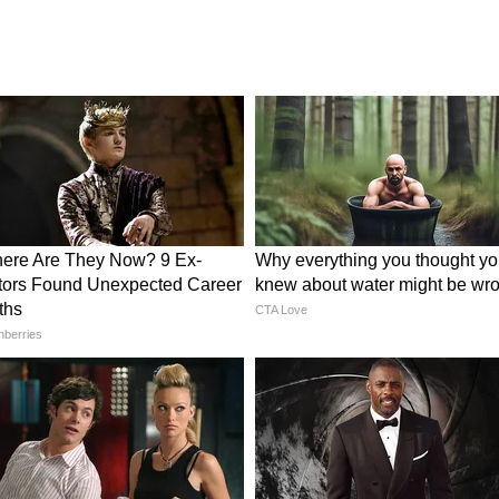
 वाचा
कैरीपासून तयार करा या 5 प्रकारची
लोणची, वाचा रेसिपी