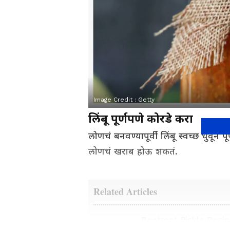
Image Credit :
Getty
लिंबू पूर्णपणे कोरडे करा
लोणचं बनवण्यापूर्वी लिंबू स्वच्छ धुवून
लोणचं खराब होऊ शकतं.
Related Articles
Beetroot Pickle Recip