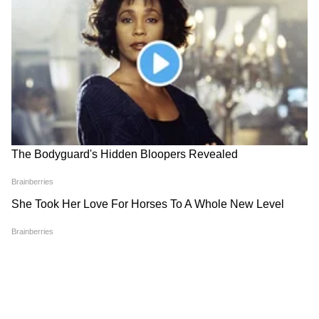
तंत्रज्ञानावर आधारित शस्त्रे विकसित केली जातील. 2076
मध्ये सामाजिक व्यवस्थेत मोठे बदल होतील, असंही
सांगण्यात आलं आहे.
4
4
Image Credit :
AI Generated
अनेक भविष्यवाण्या
2100 ते 5079 पर्यंत: पुढच्या शतकांमध्ये कृत्रिम सूर्य,
परग्रहावरील जीवांसोबत संपर्क, जागतिक दुष्काळ, मंगळ
ग्रहावर युद्ध आणि शेवटी 5079 मध्ये जगाचा अंत अशा