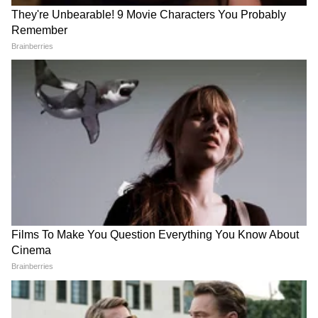
Image Credit :
Gemini AI
अर्थव्यवस्थेत मोठे बदल
2033: समुद्राची पातळी वाढणार. हवामान बदलामुळे
ध्रुवीय प्रदेशातील बर्फ वितळून समुद्राची पातळी वाढू शकते,
असा उल्लेख या भविष्यवाणीत आहे. 2043: जागतिक
राजकारणात बदल. 2043 पर्यंत, जागतिक अर्थव्यवस्थेत
मोठे बदल होऊ शकतात आणि युरोपचे राजकीय चित्रही
बदलू शकते, असा उल्लेख काही याद्यांमध्ये आढळतो.