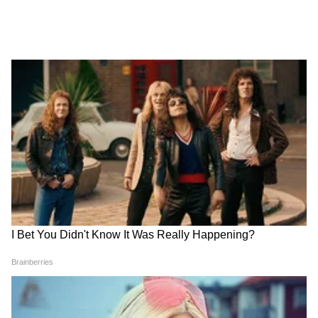
अनेक आश्चर्यकारक भविष्यवाण्या या यादीत आहेत. पण
त्यांच्या विश्वासार्हतेबद्दल तज्ज्ञांमध्ये मतभेद आहेत. खरं की
केवळ अफवा? बाबा वेंगांच्या नावाने पसरलेल्या अनेक
भविष्यवाण्यांना अधिकृत पुरावे नाहीत. त्यामुळे याकडे
केवळ उत्सुकतेने पाहणेच योग्य ठरेल.
ABOUT THE AUTHOR
Marathi Desk 1
MD
उपयुक्तता बातम्या
Follow Us