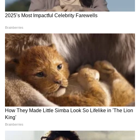
आहे धोकादायक! तुमची रास कोणती?
3
4
Image Credit :
Gemini AI
सामाजिक व्यवस्थेत मोठे बदल
2046: कृत्रिम अवयवांचे युग. वैद्यकीय क्षेत्रात मोठी क्रांती
होऊन कृत्रिम अवयव सामान्य होतील, असं म्हटलं आहे.
यामुळे अवयव प्रत्यारोपण सोपं होऊ शकतं. 2066 आणि
त्यानंतरची वर्षे: काही नोंदींनुसार, 2066 मध्ये नवीन