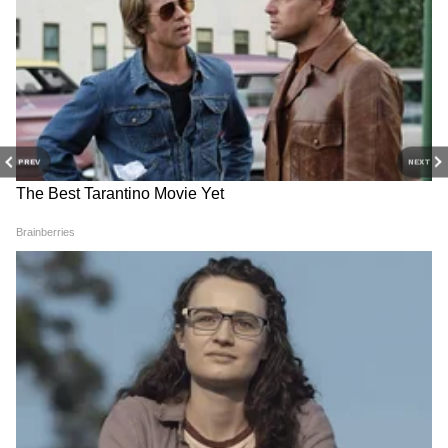
PREV
NEXT
Related Articles
Baba Vanga यांची सोन्याच्या दरांबाबतची भविष्यवाणी
खरी ठरली, Union Budget ने दिलासा मिळणार का?
Baba Vanga Predictions: यंदाचे वर्ष या राशींसाठी