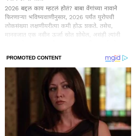
2026 बद्दल काय म्हटलं होतं? बाबा वेंगांच्या नावाने
फिरणाऱ्या भविष्यवाणीनुसार, 2026 पर्यंत युरोपची
लोकसंख्या लक्षणीयरीत्या कमी होऊ शकते. तसेच,
मानवजात एक नवीन ऊर्जा स्रोत शोधेल, असंही त्यांनी
म्हटलं होतं. 2028 पर्यंत मानव एक नवीन ऊर्जा स्रोत
विकसित करेल आणि शुक्राच्या दिशेने मानवी मोहीम
पाठवेल, असंही त्यांच्या भविष्यवाणीच्या यादीत दिसतं.
Add Asianetnews Marathi as a Preferred
Source
2
4