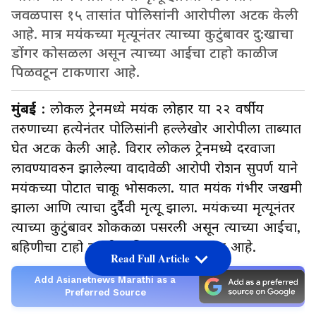
जवळपास १५ तासांत पोलिसांनी आरोपीला अटक केली
आहे. मात्र मयंकच्या मृत्यूनंतर त्याच्या कुटुंबावर दु:खाचा
डोंगर कोसळला असून त्याच्या आईचा टाहो काळीज
पिळवटून टाकणारा आहे.
मुंबई
: लोकल ट्रेनमध्ये मयंक लोहार या २२ वर्षीय
तरुणाच्या हत्येनंतर पोलिसांनी हल्लेखोर आरोपीला ताब्यात
घेत अटक केली आहे. विरार लोकल ट्रेनमध्ये दरवाजा
लावण्यावरुन झालेल्या वादावेळी आरोपी रोशन सुपर्ण याने
मयंकच्या पोटात चाकू भोसकला. यात मयंक गंभीर जखमी
झाला आणि त्याचा दुर्दैवी मृत्यू झाला. मयंकच्या मृत्यूनंतर
त्याच्या कुटुंबावर शोककळा पसरली असून त्याच्या आईचा,
बहिणीचा टाहो काळीज पिळवटून टाकणारा आहे.
Read Full Article
Add Asianetnews Marathi as a
Preferred Source