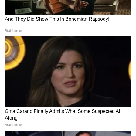
LATEST VIDEOS
Riya Ahire माझं शरीर विकतेय 140 रुपयात,
लिहिताय हा गुन्हाय | Rahul gandhi |
mumbai girl at delhi
तुकाराम मुंढे: अनालॉग पनीरवर बंदी | FDA |
Paneer Ban | Maharashtra | tukaram
mundhe