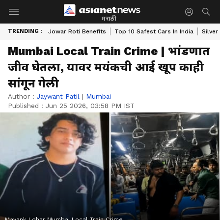
मराठी
TRENDING :
Jowar Roti Benefits
Top 10 Safest Cars In India
Silver
Mumbai Local Train Crime | भांडणात
जीव घेतला, यावर मयंकची आई खूप काही
सांगून गेली
Author :
Jaywant Patil
|
Mumbai
Published :
Jun 25 2026, 03:58 PM IST
Mayank Lohar Mumbai Local Train Crime