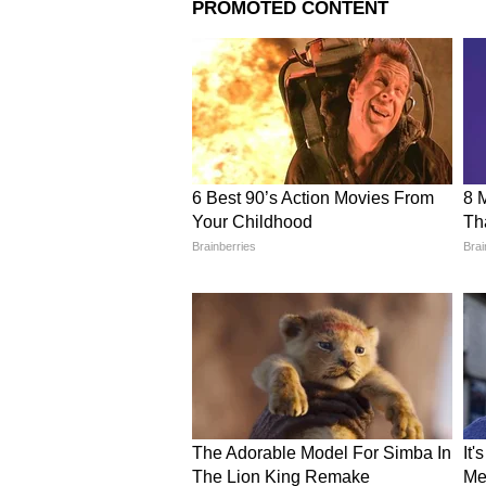
Related Articles
Maharashtra Rain Upda
राज्यात मान्सूनचा वेग वाढला
ऑरेंज अलर्ट, मुंबईसह को
जोरदार पावसाचा इशारा
खासदारांनी पक्षप्रवेशावर काय का
शिंदे गटात प्रवेश करणाऱ्या संजय जाध
निंबाळकर, भाऊसाहेब वाकचौरे आणि संज
कामासाठी पैसे मिळत नसल्याचं कारण 
आकडेवारीवर वायकर यांनी मत व्यक्त क