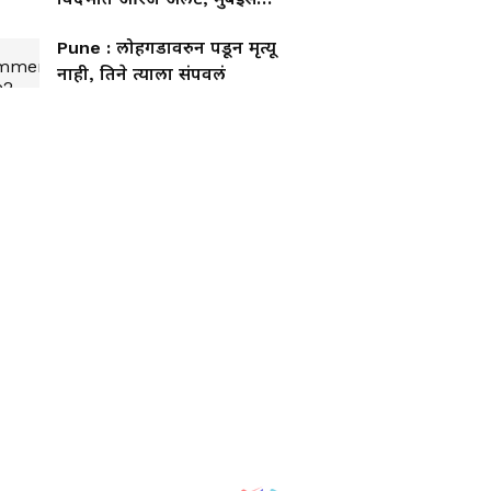
कोकणात जोरदार पावसाचा
Pune : लोहगडावरुन पडून मृत्यू
इशारा
नाही, तिने त्याला संपवलं