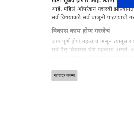
मोठा भूकंप होणार आहे. त्यांनी थोडक्या
आहे. पहिलं ऑपरेशन यशस्वी झाल्यान
सर्व विषयाकडे सर्व बाजूनी पाहण्याची ग
विकास काम होणं गरजेचं
काम पूर्ण होणं महत्वाचं असून त्यानुसार प
सर्व पैलू विचारात घेणं महत्वाचे अस
होणं आवश्यक आहे. ज्यांना वाटत काम व्
पण होईल. खासदारांनी निधी मिळत नसल्य
महाराष्ट्र बातम्या
ABOUT THE AUTHOR
vivek panmand
VP
विवेक पानमंद हे आशियानेट न्युज मराठी येथ
घडामोडींचं वार्तांकन करतात. त्यांनी रानडे इन्
अर्थसाक्षर. कॉम येथे संपादक, तसेच दैन