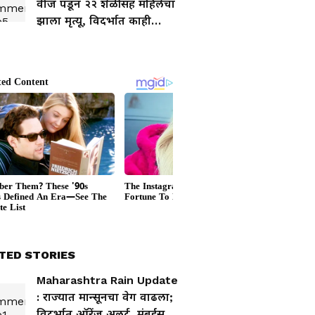
वीज पडून २२ शेळींसह महिलेचा
झाला मृत्यू, विदर्भात काही
ठिकाणी बरसला पाऊस
TED STORIES
Maharashtra Rain Update
: राज्यात मान्सूनचा वेग वाढला;
विदर्भात ऑरेंज अलर्ट, मुंबईसह