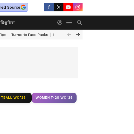
red Source
ा
विश्व
गेम्स
Tips
Turmeric Face Packs
Home Cleaning Tips
Maharashtra Weather
TBALL WC '26
WOMEN T-20 WC '26