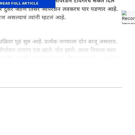
त पुढच्या टप्यात होणाऱ्या ऑपरेशन टायगरचे संकेत दिले
READ FULL ARTICLE
ंतर दुसरं आणि तिसरं ऑपरेशन लवकरच पार पडणार आहे.
रज असल्याचं त्यांनी म्हटलं आहे.
्रक्रिया पुढं सुरु आहे. प्रत्येक नाण्याला दोन बाजू असतात.
ते. ऑपरेशन टायगर एक झाले, दोन झाले. आता विकास काम
हावीत, त्यांनी आमच्याकडं यावं. मिशन टायगर २, ३ यापुढं
ामुळं काम होत नसल्याचं खासदारांनी म्हटलं आहे.
े कंटेंट राईटर म्हणून कार्यरत आहेत. ते राजकीय आणि महाराष्ट्रातील
स्टिट्युट येथून पत्रकारितेचे पदव्युत्तर शिक्षण पूर्ण केलं आहे. विवेक यांनी
िक सकाळ येथे उपसंपादक म्हणून काम पाहिलं आहे.