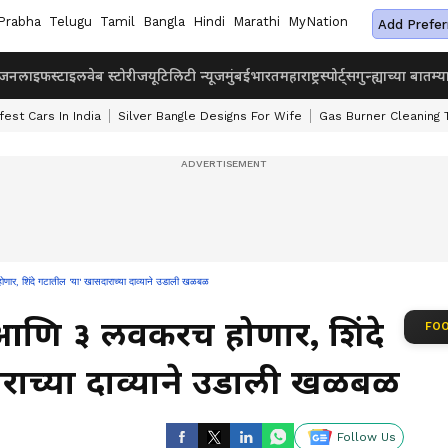
Prabha
Telugu
Tamil
Bangla
Hindi
Marathi
MyNation
Add Prefer
ंजन
लाइफस्टाइल
वेब स्टोरीज
यूटिलिटी न्यूज
मुंबई
भारत
महाराष्ट्र
स्पोर्ट्स
गुन्ह्याच्या बातम्य
fest Cars In India
Silver Bangle Designs For Wife
Gas Burner Cleaning 
, शिंदे गटातील 'या' खासदाराच्या दाव्याने उडाली खळबळ
णि ३ लवकरच होणार, शिंदे
FOO
राच्या दाव्याने उडाली खळबळ
Follow Us