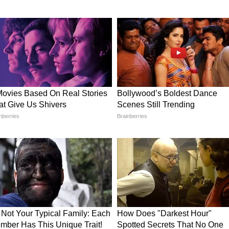
te :
Pune : लोहगडावरुन पडून मृत्यू नाही,
; विदर्भात
तिने त्याला संपवलं
कणात
रण दिलं?
व, नागेश पाटील आष्टीकर, संजय देशमुख, ओमराजे
य दिना पाटील या सर्व खासदारांनी मतदारसंघाच्या
दिलं . या खासदार निधी वाटपाच्या वादावर आणि आणि
ेलं आहे.