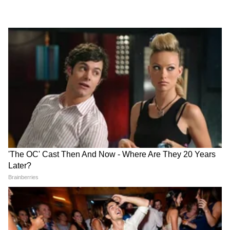
crop loan wave | कर्जमाफीवर ए टू झेड
माहिती, अडचणी-उपाय सांगितले | Devendra
fadanvis
एकनाथ शिंदे: विरोधक युवकांच्या मुद्द्याचं
राजकारण करतायत | GenZ | Parliament |
PMModi