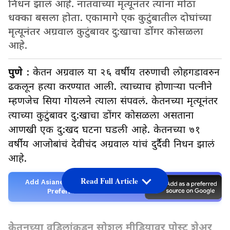
निधन झालं आहे. नातवाच्या मृत्यूनंतर त्यांना मोठा
धक्का बसला होता. एकामागे एक कुटुंबातील दोघांच्या
मृत्यूनंतर अग्रवाल कुटुंबावर दु:खाचा डोंगर कोसळला
आहे.
पुणे
: केतन अग्रवाल या २६ वर्षीय तरुणाची लोहगडावरुन
ढकलून हत्या करण्यात आली. त्याच्याच होणाऱ्या पत्नीने
म्हणजेच सिया गोयलने त्याला संपवलं. केतनच्या मृत्यूनंतर
त्याच्या कुटुंबावर दु:खाचा डोंगर कोसळला असताना
आणखी एक दु:खद घटना घडली आहे. केतनच्या ७१
वर्षीय आजोबांचं देवीचंद अग्रवाल यांचं दुर्दैवी निधन झालं
आहे.
Read Full Article
Add Asianetnews Marathi as a
Preferred Source
केतनच्या वडिलांकडून सोशल मीडियावर पोस्ट शेअर