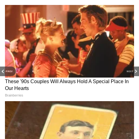
उपमुख्यमंत्री एकनाथ शिंदे यांच्या नेतृत्वाखालील
शिवसेनेला चार जागा देण्यात आल्या आहेत. ठाणेमधून
रवींद्र फाटक, नाशिकमधून नरेंद्र दराडे आणि परभणी-
हिंगोलीमधून सईद खान यांची नावे जवळपास निश्चित
झाली आहेत. यवतमाळ मतदारसंघासाठी दुष्यंत चतुर्वेदी,
किरण पांडव आणि सलीम खातून यांच्यापैकी एका नावावर
अंतिम निर्णय होण्याची शक्यता आहे.
PREV
NEXT
राष्ट्रवादी काँग्रेस दोन जागांवर मैदानात
उपमुख्यमंत्री अजित पवार यांच्या राष्ट्रवादी काँग्रेसला दोन
जागांचा वाटा मिळाला आहे. रायगड-रत्नागिरी-सिंधुदुर्ग
मतदारसंघातून अनिकेत तटकरे यांची उमेदवारी निश्चित
मानली जात आहे. तर पुणे मतदारसंघातून विक्रम काकडे
यांच्या नावाची चर्चा जोरात सुरू आहे.