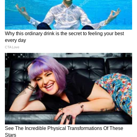
RECOMMENDED STORIES
Weather Update : मान्सूनने वेग
Tukaram Mundhe | गुटखा
धरला, महाराष्ट्रात पावसाचा जोर
विकणारे आणि खाणारे सावधान,
वाढणार; 'या' जिल्ह्यांना येलो अलर्ट!
तुकाराम मुंढे यांचा थेट इशारा
Related Articles