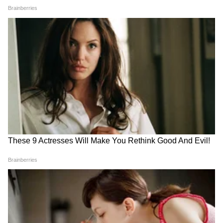
CNG Price Hike : महागाईचा आणखी एक झटका! मुंबईत
सीएनजी-पीएनजी दरवाढ, रिक्षा-टॅक्सी भाडेवाढीची शक्यता
दिल्लीत विद्यार्थ्यांचा एल्गार, 'कॉक्रोच'
नवी मुंबई विमानतळाला ऐतिहासिक
आंदोलनाच्या वेळी नेमकं काय घडलं?
ओळख; मुख्यमंत्री देवेंद्र फडणवीस
Central Railway Block : कसारा लोकल प्रवाशांसाठी
यांच्या हस्ते शिवरायांच्या पुतळ्याचे
मोठी बातमी! 2 ते 5 जूनदरम्यान विशेष ब्लॉक; अनेक
भव्य अनावरण
लोकल फेऱ्या रद्द आणि वेळापत्रकात बदल
या आंदोलनाकडे आता संपूर्ण राज्याचे लक्ष लागले असून
सरकार आणि आंदोलनकर्त्यांमध्ये पुढील काही दिवसांत
काय चर्चा होते याकडे सर्वांचे लक्ष आहे. मराठा
आरक्षणाच्या प्रश्नावर पुन्हा एकदा मोठी राजकीय आणि
सामाजिक घडामोड घडण्याची शक्यता व्यक्त केली जात
आहे.