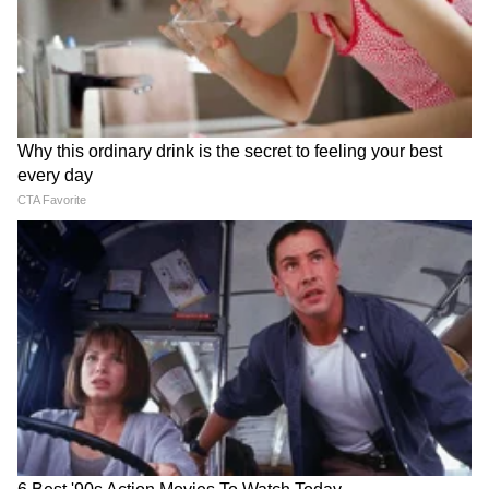
LATEST VIDEOS
crop loan wave | कर्जमाफीवर ए टू झेड
माहिती, अडचणी-उपाय सांगितले | Devendra
fadanvis
एकनाथ शिंदे: विरोधक युवकांच्या मुद्द्याचं
राजकारण करतायत | GenZ | Parliament |
PMModi