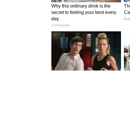
Image Credit :
Instagram
चमक ओळखा
तुम्ही सिल्क साडीच्या चमक वरूनही 
खूप वेगळी असते. जेव्हा तुम्ही वेगवेगळ
बदलल्यासारखा दिसतो. यावरून तुम्ही