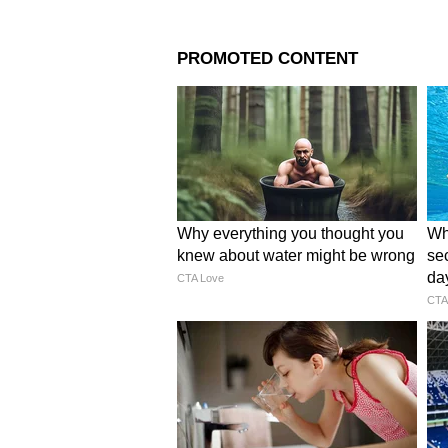
Related Articles
Leheriya Saree: सणासुद
रॉयल लूक? पाहा 7 स्टायल
लहरिया साडी डिझाइन्स
3
6