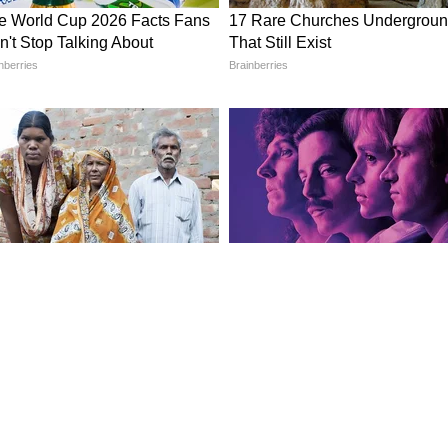
ती खरी आहे की नाही हे ओळखू शकता. खऱ्या सिल्कची चमक
्या अँगलने (angles) साडीकडे पाहता, तेव्हा तिचा रंग
 खरी सिल्क साडी ओळखू शकता.