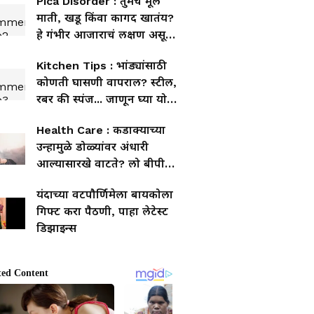
Pica Disorder : तुमचं मूल
माती, खडू किंवा कागद खातंय?
हे गंभीर आजाराचं लक्षण असू
शकतं!
Kitchen Tips : भांड्यांसाठी
कोणती घासणी वापराल? स्टील,
रबर की स्पंज... जाणून घ्या योग्य
पर्याय
Health Care : कडाक्याच्या
उन्हामुळे डोळ्यांवर अंधारी
आल्यासारखे वाटते? लो बीपी
नव्हे तर ही कारणेदेखील असू
यंदाच्या वटपौर्णिमेला बायकोला
शकतात
गिफ्ट करा पैठणी, पाहा लेटेस्ट
डिझाइन्स