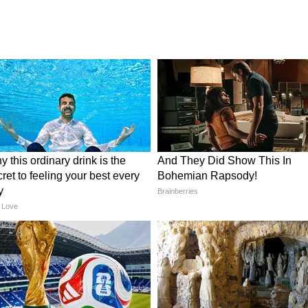
ीला हवाय
Saree Hacks: पहिल्यांदा साडी
िश
नेसताय? फॉलो करा या 5 स्टाईल
हॅक्स