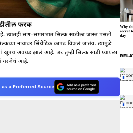
ाडीतील फरक
े. त्यातही सण-समारंभात सिल्क साडीला जास्त पसंती
ल्कच्या नावावर सिंथेटिक कापड विकलं जातंय. त्यामुळे
ूपच अवघड झालं आहे. जर तुम्ही सिल्क साडी घ्यायला
RELA
ं गरजेचं आहे.
 as a Preferred Source