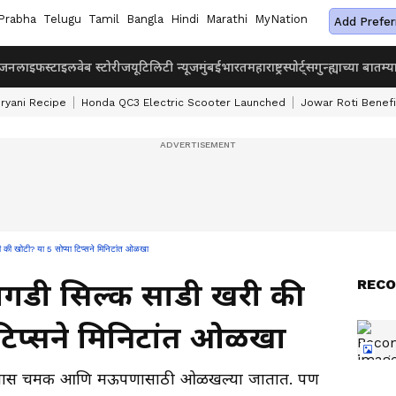
Prabha
Telugu
Tamil
Bangla
Hindi
Marathi
MyNation
Add Prefer
ंजन
लाइफस्टाइल
वेब स्टोरीज
यूटिलिटी न्यूज
मुंबई
भारत
महाराष्ट्र
स्पोर्ट्स
गुन्ह्याच्या बातम्य
iryani Recipe
Honda QC3 Electric Scooter Launched
Jowar Roti Benefi
 खोटी? या 5 सोप्या टिप्सने मिनिटांत ओळखा
RECO
गडी सिल्क साडी खरी की
 टिप्सने मिनिटांत ओळखा
्या खास चमक आणि मऊपणासाठी ओळखल्या जातात. पण