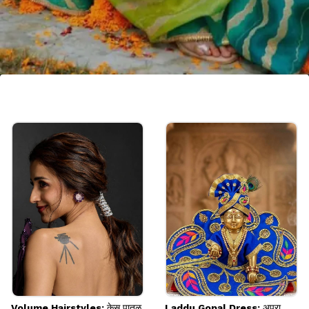
शिफॉन फॅब्रिकची लहरिया साडी
हलकी आणि फ्लोई शिफॉन लहरिया साडी उन्हाळ्यासाठी आणि
श्रावणासाठी एक उत्तम पर्याय आहे. याचं सॉफ्ट फॅब्रिक घालायला
खूप आरामदायक असतं आणि दिसायलाही ग्रेसफुल वाटतं.
Image credits: pinterest
Volume Hairstyles: केस पातळ
Laddu Gopal Dress: अपरा