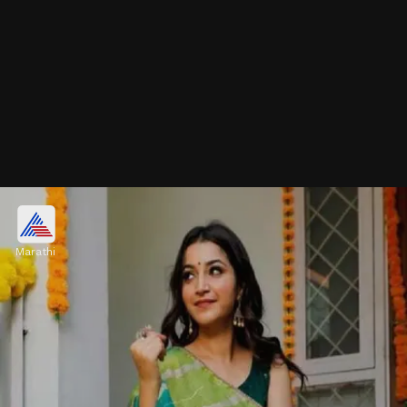
बांधणी वर्क असलेली लहरिया साडी
Marathi
लहरियासोबत बांधणी वर्कचं कॉम्बिनेशन राजस्थानचं पारंपरिक
सौंदर्य दाखवतं. ही डिझाइन खूपच रंगीबेरंगी आणि आकर्षक दिसते.
ही साडी नेसून तुम्ही एक युनिक एथनिक स्टाईल मिळवू शकता.
Image credits: pinterest