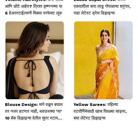
आणि छोटे आहेत? त्रिशा कृष्णनच्या या
एकादशीला करा लाडू गोपाळाचा श्रृंगार,
6 हेअरस्टाईल्सनी मिळवा परफेक्ट लूक
पाहा लेटेस्ट ड्रेस डिझाइन्स
Blouse Design: मागे वळून बघाल
Yellow Sarees: पहिल्या
तर नजर हटणार नाही, ब्लाउजच्या 'या'
वटपौर्णिमेसाठी खास पिवळ्या साड्या,
10 बॅक डिझाइन्स देतील सुपर स्टायलिश
बघा लेटेस्ट डिझाइन्स
लुक