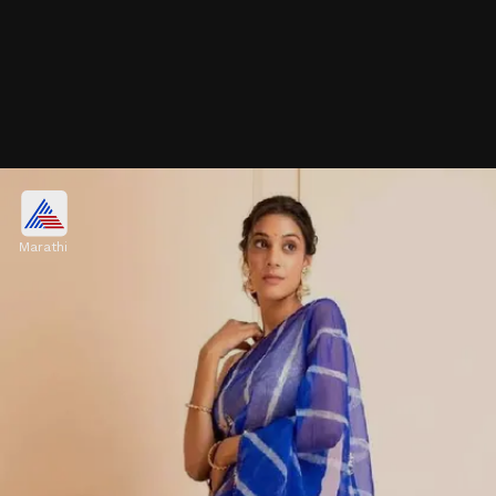
पिंक आणि यलो कॉम्बिनेशन लहरिया
Marathi
गुलाबी आणि पिवळ्या रंगाची लहरिया साडी एकदम फ्रेश आणि
फेस्टिव्ह फील देते. हलक्या मेकअपसोबत हे कॉम्बिनेशन खूपच सुंदर
दिसतं. दिवसाच्या पूजा किंवा कार्यक्रमांसाठी ही डिझाइन बेस्ट आहे.
Image credits: pinterest