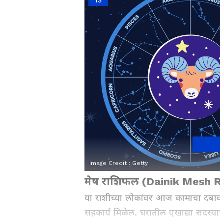
Image Credit :
Getty
मेष राशिफल (Dainik Mesh R
या राशीच्या लोकांवर आज कामाचा दबाव थ
सहकार्य मिळेल. घरातील एखाद्या सदस्या