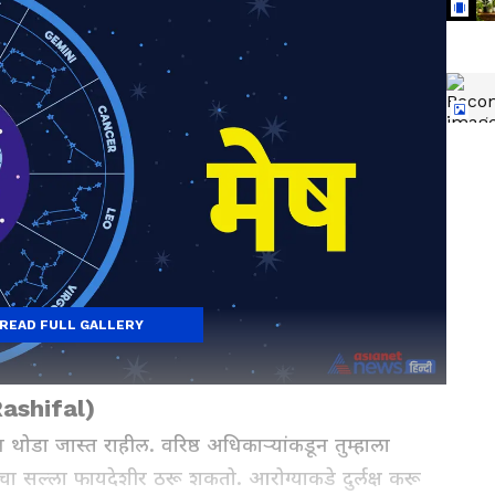
READ FULL GALLERY
ashifal)
ोडा जास्त राहील. वरिष्ठ अधिकाऱ्यांकडून तुम्हाला
चा सल्ला फायदेशीर ठरू शकतो. आरोग्याकडे दुर्लक्ष करू