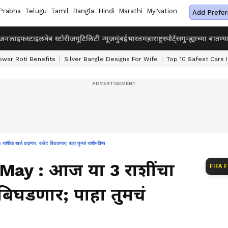
Prabha
Telugu
Tamil
Bangla
Hindi
Marathi
MyNation
Add Prefer
ंजन
लाइफस्टाइल
वेब स्टोरीज
यूटिलिटी न्यूज
मुंबई
भारत
महाराष्ट्र
स्पोर्ट्स
गुन्ह्याच्या बातम्य
owar Roti Benefits
Silver Bangle Designs For Wife
Top 10 Safest Cars I
 खर्च वाढणार, बजेट बिघडणार; पाहा तुमचं राशीभविष्य
ay : आज या 3 राशींचा
FIFA 
बिघडणार; पाहा तुमचं