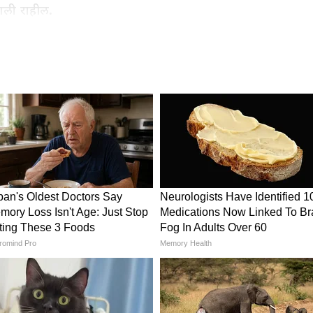
ंगली राहील.
मृद्धी
Vastu Tips: मुख्य दरवाजातून करकर
 ते पीस
आवाज येतोय? हे आहे मोठ्या संकटाचं
वीत?
लक्षण!