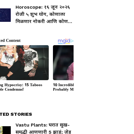
Horoscope: १६ जून २०२६
रोजी ५ शुभ योग, कोणाला
मिळणार नोकरी आणि कोण
सुरू करणार स्टार्टअप?
TED STORIES
Vastu Plants: घरात सुख-
समृद्धी आणणारी 5 झाडं; जेड