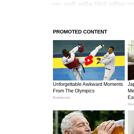
नका. तुमची आर्थिक स्थिती पूर्वीपेक्षा चा
Related Articles
Vastu Plants: घरात सुख-स
आणणारी 5 झाडं; जेड प्लांट
लिली, कुठे आणि कशी ठेवा