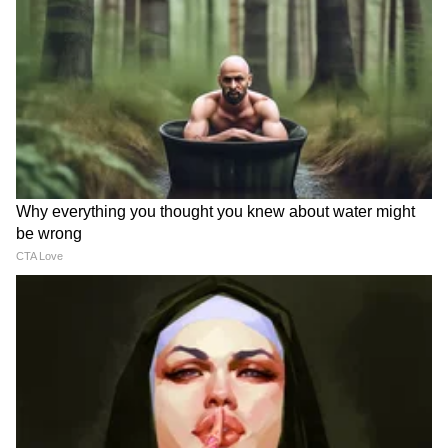
घ्यावी लागेल.
4
13
Image Credit :
Getty
मिथुन राशिफल (Dainik Mithun Rashifal)
या राशीच्या लोकांची रखडलेली कामं पूर्ण होऊ शकतात.
छोट्या-छोट्या गोष्टींवरून राग येऊ शकतो, त्यामुळे
बोलण्यावर नियंत्रण ठेवा. मित्रांसोबत एखाद्या गोष्टीवरून
वाद होण्याची शक्यता आहे. कायदेशीर बाबींमध्ये यश
मिळणार नाही. प्रेमसंबंध तुटू शकतात.