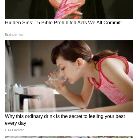
5
13
Image Credit :
Getty
कर्क राशिफल (Dainik Kark Rashifal)
या राशीचे लोक जुनं कर्ज फेडण्यात यशस्वी होतील.
कुटुंबात सुख-समाधान राहील. अडकलेले पैसे परत
मिळण्याची शक्यता आहे. आज तुम्ही एखादी नवी सुरुवात
करू शकता. प्रॉपर्टीच्या बाबतीतही वेळ चांगला म्हणता
येईल.