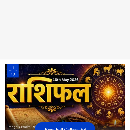
1
13
Image Credit :
Asianet News
Read Full Gallery