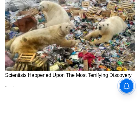
6
13
Image Credit :
Getty
सिंह राशिफल (Dainik Singh Rashifal)
या राशीच्या लोकांची ऑफिसमध्ये बॉससोबत वादावादी
होऊ शकते. शत्रूंपासून सावध राहा. एखादी महत्त्वाची वस्तू
चोरीला जाऊ शकते. कुटुंबातील सदस्यांचे पूर्ण सहकार्य
मिळेल. काही महत्त्वाची कामं अपूर्ण राहू शकतात, ज्यामुळे
तुमचा ताण वाढू शकतो.