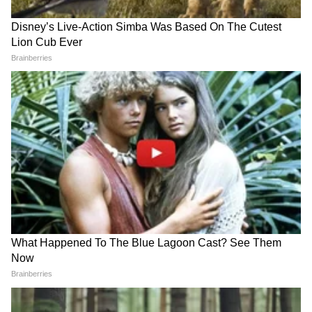
भाग्यवान; वास्तुशास्त्रानुसार करा हे प्रभावी उपाय
3
13
Image Credit :
Getty
वृषभ राशिफल (Dainik Vrishbha Rashifal)
या राशीच्या लोकांची आर्थिक स्थिती सुधारू शकते. तुम्ही
दिलेली वचनं पूर्ण करू शकाल. करिअरमध्ये पुढे जाण्याची
संधी मिळेल. मित्रांसोबत चांगला वेळ जाईल. उत्पन्नाचे नवे
स्रोत मिळू शकतात. आरोग्याबाबत मात्र अधिक काळजी