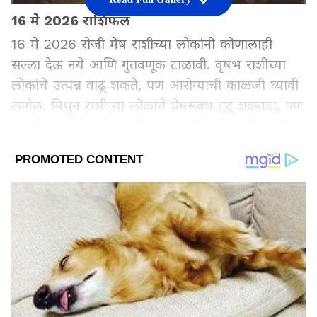
16 मे 2026 राशिफल
16 मे 2026 रोजी मेष राशीच्या लोकांनी कोणालाही
सल्ला देऊ नये आणि गुंतवणूक टाळावी. वृषभ राशीच्या
लोकांचे उत्पन्न वाढू शकते, पण आरोग्याची काळजी घ्यावी
लागेल. मिथुन राशीच्या लोकांचे प्रेमसंबंध तुटू शकतात, पण
कायदेशीर बाबींमध्ये यश मिळेल. कर्क राशीचे लोक जुने
कर्ज फेडतील आणि अडकलेले पैसे परत मिळू शकतात.
पुढे जाणून घ्या, कोणत्या राशीसाठी कसा असेल दिवस?
Add Asianetnews Marathi as a Preferred
Source
2
13