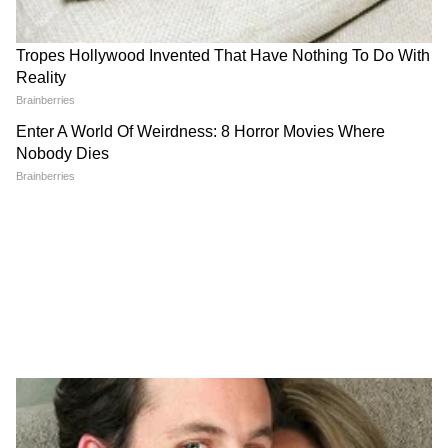
Image Credit :
Getty
मेष राशिफल (Dainik Mesh Rashifal)
या राशीच्या लोकांनी गुंतवणूक करताना काळजी घ्यावी. न
विचारता कोणालाही सल्ला देऊ नका. लव्ह लाईफमध्ये
चढ-उतार येऊ शकतात. महत्त्वाच्या लोकांशी भेट होईल,
जे भविष्यात कामी येतील. कामाचा ताणही थोडा कमी
होऊ शकतो.