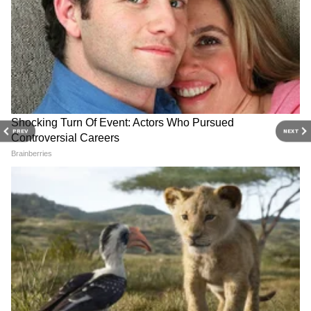
PREV
NEXT
Related Articles
Vastu Tips: घराचा मेन डोअर कसा असावा? जाणून घ्या
योग्य दिशा, रंग, आकार
Vastu Tips : घरातील ‘ही’ दिशा करियरसाठी ठरते