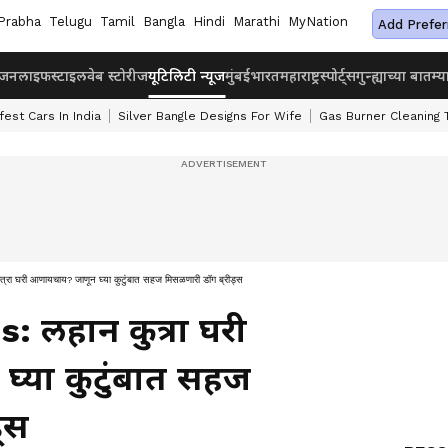
Prabha
Telugu
Tamil
Bangla
Hindi
Marathi
MyNation
Add Prefer
ंजन
लाइफस्टाइल
वेब स्टोरीज
यूटिलिटी न्यूज
मुंबई
भारत
महाराष्ट्र
स्पोर्ट्स
गुन्ह्याच्या बातम्य
fest Cars In India
Silver Bangle Designs For Wife
Gas Burner Cleaning 
री आणायचाय? जाणून घ्या कुटुंबात सहज मिसळणारी डॉग ब्रीड्स
 लहान कुत्रा घरी
्या कुटुंबात सहज
्स