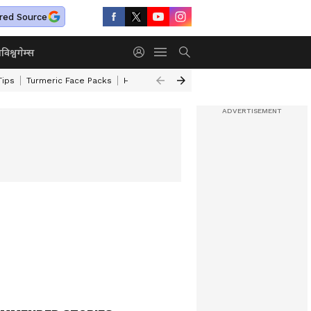
red Source
ा
विश्व
गेम्स
Tips
Turmeric Face Packs
Home Cleaning Tips
Maharashtra Weather