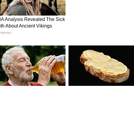
 आत्मविश्वास मोठ्या कुत्र्यांपेक्षा कमी नसतो. हे कुत्रे
ात. त्यांची मऊ फर आणि खेळकर स्वभाव त्यांना सर्वात