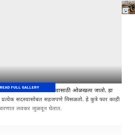
READ FULL GALLERY
च्या फ्रेंडली आणि प्रेमळ स्वभावासाठी ओळखला जातो. हा
ल प्रत्येक सदस्यासोबत सहजपणे मिसळतो. हे कुत्रे फार काही
वरणात लवकर जुळवून घेतात.