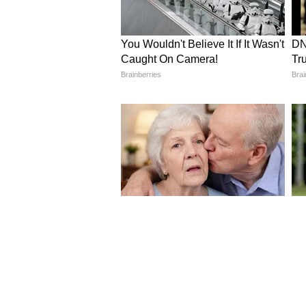
Image Credit :
Pinterest
पोमेरेनियन आकाराने लहान असला तरी त्याचा
खूप सतर्क, जिज्ञासू आणि उत्साही असत
लोकप्रिय पाळीव कुत्र्यांपैकी एक बनवतो.
4