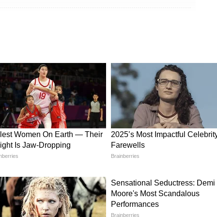
ी सरकार
Dog Bite first aid : कुत्रा
ाख भटक्या
चावल्यावर लगेच काय करावं?, तुमची
प!
एक चूक जीवावर बेतू शकते!