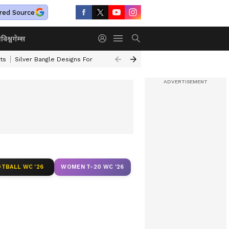
red Source
ा
विश्व
गेम्स
ts
Silver Bangle Designs For Wife
Top 10 Safest Cars In India
Turmer
TBALL WC '26
WOMEN T-20 WC '26