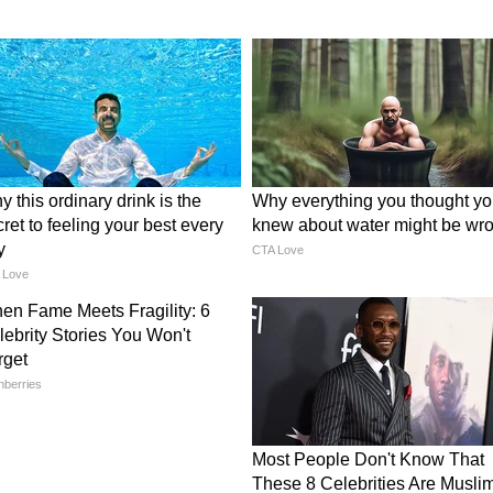
जुलैचे पैसे लवकरच
ड टॅक्स रिजीमनुसार या NSC मध्ये १.५ लाखांपर्यंतच्या
ट मिळतो. या योजनेअंतर्गत पहिल्या चार वर्षात मिळालेल्या
पाचव्या वर्षी मॅच्युरिटी अमाऊंट अर्थात मॅच्युरिटीच्या
टक्के इतका व्याजदर मिळतो. वर्षाला हा व्याजदर चक्रवाढ
े वाढलेल्या रकमेवरही पुन्हा ७.७ टक्के इतका व्याजदर
 आहे.
जनेत ५ लाखांची गुंतवणू केली, तर NSC स्किमच्या
७ रुपये मिळतील. यातील २,२४,५१७ रुपये केवळ मुद्दल