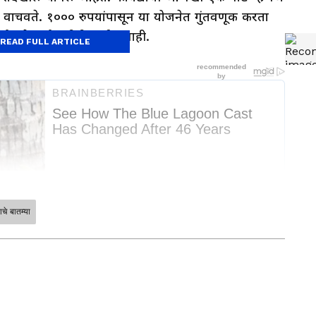
ही वाचवते. १००० रुपयांपासून या योजनेत गुंतवणूक करता
 योजनेत कोणतीही मर्यादा नाही.
READ FULL ARTICLE
चे बातम्या
त. वेबसाईट - मोबाईल न्यूज, सोशल
र्ण 18 वर्षांचं करिअर त्यांचं डिजिटल न्यूज- व्हीडिओ या माध्यमात गेलं
ात्यात जमा
Ladki Bahin Yojana : लाडकी
पद भूषवले आहे. सोशल
 आहे. ते शेती या विषयावर देखील लिखाण करतात.
कशी आहे
बहीण योजना अधिक पारदर्शक, जून-