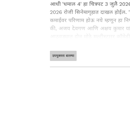
आधी 'धमाल 4' हा चित्रपट 3 जुलै 202
2026 रोजी सिनेमागृहात दाखल होईल. 'बॉल
कमाईवर परिणाम होऊ नये म्हणून हा निर्णय 
की, अजय देवगण आणि अक्षय कुमार या
आठवड्यात दोन मोठे मल्टीस्टारर कॉमेडी च
बॉक्स ऑफिस कलेक्शनवर होईल, असं दोघांच
बदलण्याचा निर्णय घेतला.
उपयुक्तता बातम्या
ABOUT THE AUTHOR
MD
Marathi Desk 2