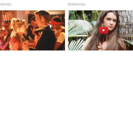
लेल्या 'धमाल 4' मध्ये अजय देवगणसोबत रितेश देशमुख, अर्शद
 हे कलाकार दिसणार आहेत. या चित्रपटात संजीदा शेख,
े आणि रवी किशन यांच्याही भूमिका आहेत.