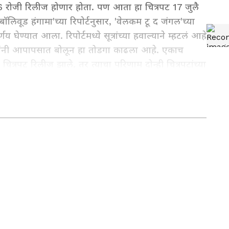
6 रोजी रिलीज होणार होता. पण आता हा चित्रपट 17 जुलै
िवूड हंगामा'च्या रिपोर्टनुसार, 'वेलकम टू द जंगल'च्या
घेण्यात आला. रिपोर्टमध्ये सूत्रांच्या हवाल्याने म्हटलं आहे
ंनी आपापसात बोलून हा तोडगा काढला आहे. एकाच
ित्रपट रिलीज झाले, तर त्याचा परिणाम दोन्ही चित्रपटांच्या
ंही मत होतं. त्यामुळे, त्यांनी सामंजस्याने रिलीज डेट