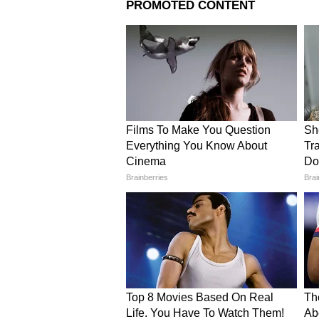
Related Articles
Akshay Kumar Birthda
एकेकाळी वेटर म्हणून केलं
आहे २५९१ कोटींची संपत्ती
'वेलकम टू द जंगल'मध्ये मोठी स्टार
'वेलकम टू द जंगल' या चित्रपटाचं दि
होणाऱ्या या चित्रपटात अक्षय कुमारसोबत 
जॅकलीन फर्नांडिस, अर्शद वारसी, परेश र
कपूर असे अनेक कलाकार दिसणार आहे
'धमाल 4' मध्ये जुने चेहरे परतणार