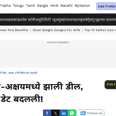
Prabha
Telugu
Tamil
Bangla
Hindi
Marathi
MyNation
Add Prefer
ंजन
लाइफस्टाइल
वेब स्टोरीज
यूटिलिटी न्यूज
मुंबई
भारत
महाराष्ट्र
स्पोर्ट्स
गुन्ह्याच्या बातम्य
owar Roti Benefits
Silver Bangle Designs For Wife
Top 10 Safest Cars I
 डील, 'धमाल 4'ची रिलीज डेट बदलली!
क्षयमध्ये झाली डील,
FIFA 
 डेट बदलली!
Follow Us