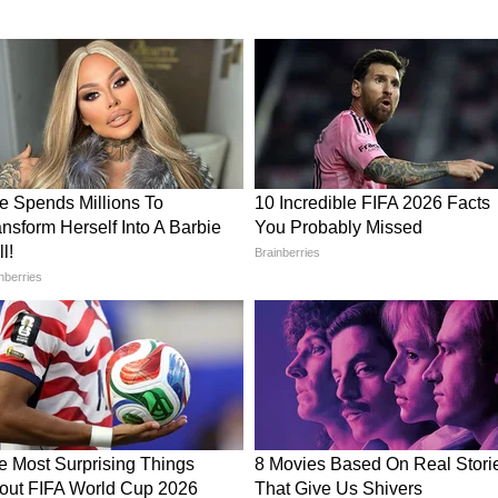
y:
Ajay Devgn च्या धमाल-4
 काम, आज
सिनेमाबद्दल नवे अपडेट समोर, या
दिवशी सुरू होणार शूटिंग
कास्ट
ग्दर्शन अहमद खान करत आहेत. 26 जून 2026 रोजी रिलीज
सुनील शेट्टी, जॅकी श्रॉफ, रवीना टंडन, दिशा पाटनी,
ावल, जॉनी लिव्हर, लारा दत्ता, श्रेयस तळपदे आणि तुषार
त.