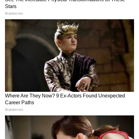
Image Credit :
Heromotocorp.com
हिरो एचएफ डिलक्स (Hero HF Deluxe)
अगदी कमी बजेटमध्ये बेस्ट बाईक हवी असेल, तर हा एक
योग्य पर्याय आहे. ही भारतातील सर्वात स्वस्त नवीन
बाईक्सपैकी एक आहे. **किंमत:** याची किंमत सुमारे
58,600 ते 72,000 रुपयांच्या दरम्यान आहे.
**मायलेज:** यात स्प्लेंडरमध्ये वापरलेलं 97.2cc चं
इंजिनच आहे. त्यामुळे ही बाईक सहजपणे 70-75 किमी
मायलेज देते. **देखभाल:** स्प्लेंडरचं इंजिन असल्यामुळे
याचे स्पेअर पार्ट्स कुठेही मिळतात. अगदी लहान
खेड्यापाड्यातील मेकॅनिकसुद्धा ही बाईक सहज दुरुस्त
करतात.
5