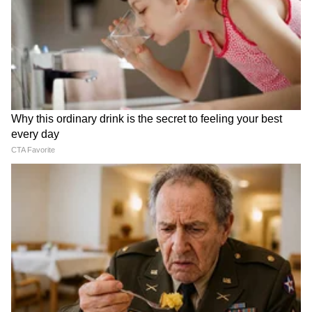
7
Image Credit :
TVS
टीव्हीएस स्पोर्ट (TVS Sport)
कमी बजेटमध्ये मजबूत आणि किफायतशीर बाईक म्हणून
टीव्हीएस स्पोर्टची चांगली ओळख आहे. **किंमत:**
याची किंमत सुमारे 59,900 ते 69,800 रुपयांच्या
दरम्यान आहे. **मायलेज:** हिचं 109.7cc चं इंजिन
खरंतर रस्त्यावर 65-70 किमी मायलेज देतं.
**खासियत:** कमी वजन आणि परवडणारी किंमत
यामुळे सिटी ट्रॅफिकमध्ये चालवण्यासाठी आणि पहिल्यांदा
बाईक घेणाऱ्यांसाठी हे एक उत्तम पॅकेज आहे.