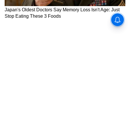
6
7
Image Credit :
Honda
होंडा शाईन 100 (Honda Shine 100)
होंडाच्या बाईक्स त्यांच्या इंजिनच्या क्वालिटी आणि
रिफाइनमेंटसाठी ओळखल्या जातात. शाईन 100 याच
वैशिष्ट्यांसह एन्ट्री-लेव्हल सेगमेंटमध्ये उतरली आहे.
**किंमत:** या बाईकची किंमत सुमारे 65,700 ते
74,000 रुपयांच्या दरम्यान आहे. **मायलेज:** हिचं
98.98cc चं इंजिन सहजपणे 65-70 किमी मायलेज