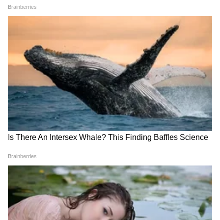
Related Articles
Hero Splendor+ की TVS Radeon?, कोण आहे
मायलेज किंग?, महत्त्वाची माहिती
Bike Market: एका चार्जमध्ये 175 किमी रेंज, किंमतही
कमी, TVS iQube S चा धमाका!
3
7
Image Credit :
StockPhoto