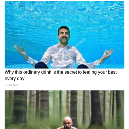
Image Credit :
StockPhoto
हिरो स्प्लेंडर प्लस (Hero Splendor Plus)
कमी किमतीच्या बाईक्सचं नाव काढलं की पहिलं नाव
डोळ्यासमोर येतं ते म्हणजे हिरो स्प्लेंडर. यात 97.2cc चं
इंजिन आहे. या ,बाईकवर लोकांचा प्रचंड विश्वास आहे.
**किंमत:** याची एक्स-शोरूम किंमत सुमारे 75,600
ते 85,000 रुपयांपर्यंत आहे. **मायलेज:** ही बाईक
एका लीटर पेट्रोलमध्ये साधारणपणे 70 ते 80 किलोमीटरचं
मायलेज देते. **देखभाल:** हिचा वार्षिक देखभाल खर्च
फक्त 6,500 ते 8,500 रुपयांच्या दरम्यान आहे. तिचे