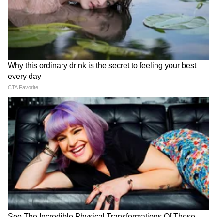
बजाज प्लॅटिना १०० (Bajaj Platina 100)
रोज जास्त प्रवास करणाऱ्यांसाठी, विशेषतः खराब
रस्त्यांवरून फिरणाऱ्यांसाठी प्लॅटिना एक बेस्ट ऑप्शन
आहे. **किंमत:** याची किंमत 65,000 ते 78,000
रुपयांच्या दरम्यान आहे. **मायलेज:** रायडरचं वजन
आणि रस्त्याच्या परिस्थितीनुसार ही बाईक एका लीटरमध्ये
70 ते 85 किलोमीटरचं मायलेज देते. **खासियत:**
यातलं 'कम्फर्टेक' (ComforTec) तंत्रज्ञान आणि लांब
सस्पेन्शनमुळे खडबडीत रस्त्यांवरही प्रवास आरामदायक
होतो. थकवा जाणवत नाही.
4
7