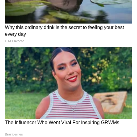
Image Credit :
Our Own
118 हून अधिक स्मार्ट फीचर्स
ही स्कूटर ताशी 82 किलोमीटरच्या टॉप स्पीडने धावते.
फक्त 4.3 सेकंदात ती 0 ते 40 किमी प्रतितास वेग
पकडते. पुढच्या चाकाला डिस्क ब्रेक आणि मागच्या
चाकाला ड्रम ब्रेक असून यात 'रिजनरेटिव्ह ब्रेकिंग'
सिस्टीमही आहे. स्कूटरमध्ये 17.78 सेमीचा TFT डिस्प्ले,
जॉयस्टिक कंट्रोल, नेव्हिगेशन, कॉल/एसएमएस अलर्ट,
अँटी-थेफ्ट, क्रॅश अलर्ट यांसारखी 118 हून अधिक स्मार्ट
फीचर्स आहेत. व्हॉईस कमांडसाठी 'Alexa' सपोर्ट आणि
रिव्हर्स मोडही दिला आहे.
4