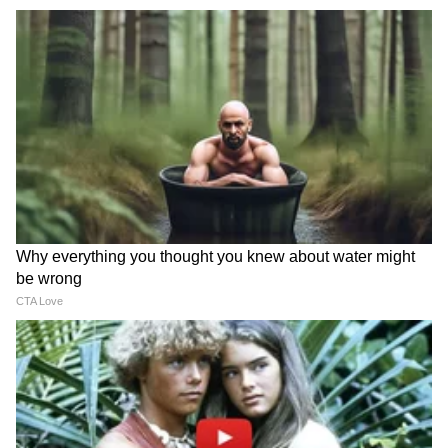
4
Image Credit :
Our Own
बॅटरीवर मिळणार 50,000 किलोमीटरपर्यंतची वॉरंटी
सीटखाली 32 लीटरची मोठी जागा आहे, जिथे दोन हेल्मेट
आरामात बसतात. यात USB चार्जिंग पोर्टची सोयही आहे.
ही स्कूटर मॅग्निफिसन्स पर्पल, हार्लेक्विन ब्लू आणि मर्क्युरी
ग्रे या तीन नवीन रंगांमध्ये उपलब्ध आहे. बॅटरीवर 50,000
किलोमीटरपर्यंतची वॉरंटी मिळते. 'TVS
SmartXonnect' ॲपद्वारे तुम्ही तुमच्या स्कूटरची बॅटरी
लेव्हल, शेवटचे पार्किंग लोकेशन आणि सर्व्हिस अलर्ट
यांसारखी माहिती फोनवरच मिळवू शकता. हे मॉडेल
Ather 450X, Ola S1 Pro आणि Bajaj Chetak