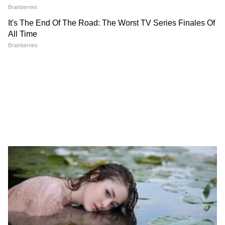
Related Articles
TVS iQube ST vs Ather Rizta S : कोणती विकत
घ्यावी? फीचर्स, रेंज, किंमतीत कोणती बेस्ट?
TVS iQube बेताज बादशहा, नोव्हेंबरमध्ये 27382 ईव्ही
स्कूटर विकून पहिले स्थान पटकावले!
3
4