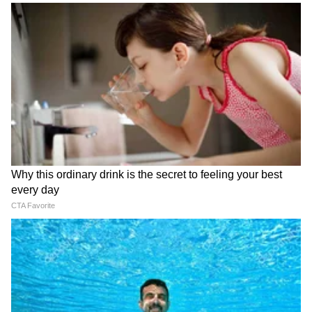
Image Credit :
Google
टीव्हीएस इलेक्ट्रिक स्कूटरची किंमत काय?
स्कूटरच्या पुढच्या बाजूला टेलिस्कोपिक फोर्क्स आणि मागे
हायड्रॉलिक ट्विन शॉक ॲबसॉर्बर्स आहेत, जे भारतीय
रस्त्यांवर उत्तम रायडिंग अनुभव देतात. कंपनीने ही स्कूटर
चांगली कामगिरी आणि विश्वासार्हता शोधणाऱ्या
ग्राहकांसाठी डिझाइन केली आहे. या TVS iQube S
स्कूटरची एक्स-शोरूम किंमत ₹1,37,142 आहे. एका पूर्ण
चार्जमध्ये ही स्कूटर 175 किलोमीटरपर्यंत धावते, असा
कंपनीचा दावा आहे. यात 4.7 kWh क्षमतेची लिथियम-
आयन बॅटरी असून तिला IP67 रेटिंग मिळाल्यामुळे धूळ
आणि पाण्यापासून तिचं संरक्षण होतं. पोर्टेबल चार्जरने