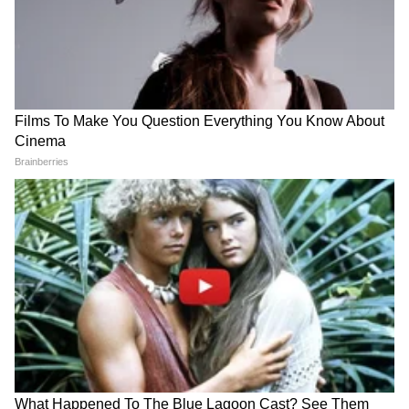
ॲबस्ट्रॅक्ट शेप्स नेकलेस डिझाइन
मॉडर्न आणि ट्रेंडी फॅशन आवडणाऱ्या महिलांसाठी
जिओमेट्रिक डिझाइनचे नेकलेसही खूप पसंत केले जात
आहेत. गोल, चौकोनी आणि ॲबस्ट्रॅक्ट आकारांपासून
बनवलेले हे नेकलेस सिंपल असण्यासोबतच खूप युनिक
दिसतात. ऑफिस, पार्टी किंवा कॅज्युअल आउटिंग, प्रत्येक
ठिकाणी ही डिझाइन स्टायलिश लूक देण्याचं काम करते.
तरुण महिलांसाठी हे एक फॅशनेबल आणि ट्रेंडी गिफ्ट ठरू
शकतं.