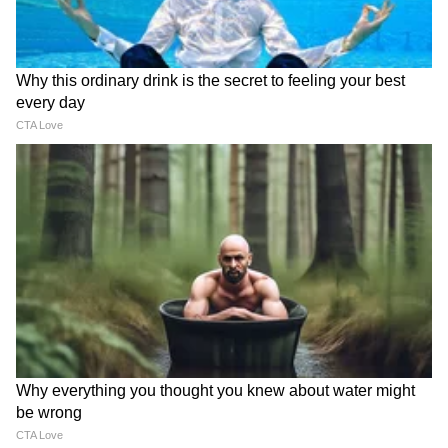
ABOUT THE AUTHOR
vivek panmand
VP
विवेक पानमंद हे आशियानेट न्युज मराठी येथे कंटेंट राईटर म्हणून कार्यरत
आहेत. ते राजकीय आणि महाराष्ट्रातील घडामोडींचं वार्तांकन करतात. त्यांनी
रानडे इन्स्टिट्युट येथून पत्रकारितेचे पदव्युत्तर शिक्षण पूर्ण केलं आहे. विवेक
यांनी अर्थसाक्षर. कॉम येथे संपादक, तसेच दैनिक सकाळ येथे उपसंपादक
उपयुक्तता बातम्या
म्हणून काम पाहिलं आहे.
Follow Us