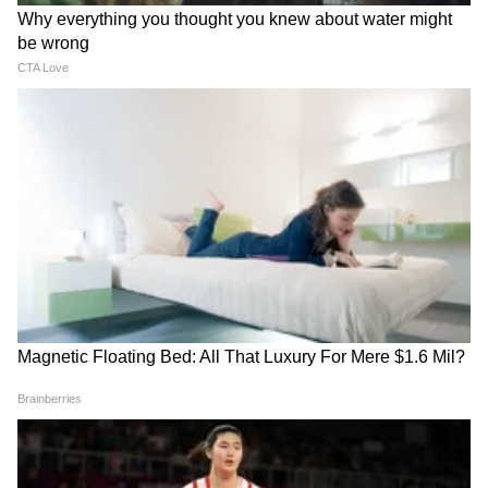
LATEST VIDEOS
उद्धव ठाकरे यांची पत्रकार परिषद, पुढील
रणनीती काय? Uddhav Thackeray |
Narendra Modi | Eknath Shinde
IIT दिल्लीतलं PM मोदींचं संपूर्ण भाषण uncut
| PM Modi Speech | IIT Delhi