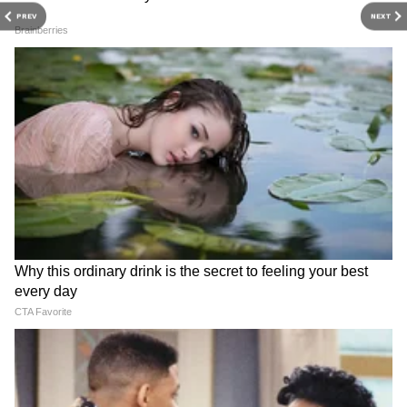
PREV
NEXT
RECOMMENDED STORIES
Related Articles
Maharashtra Monsoon : महाराष्ट्रात मान्सूनच्या या
तारखेपर्यंत सरी बरसण्याची शक्यता, हवामान खात्याने दिली
महत्वाची माहिती
राज्यात मुसळधार पाऊस बरसणार, हवामान विभागाने
Ganpati Festival : बीएमसीकडून
Dadar Best Bus Accident :
वर्तवला अंदाज
शाडू मातीचा पुरवठा उशिरा; गणेश
दादर प्लाझा टॉकीजजवळ बेस्ट
मूर्तीकारांमध्ये नाराजी
बसचा भीषण अपघात; दोन जणांचा
मृत्यू, चारहून अधिक जखमी
नवीन नळांच्या जोडण्या केल्या बंद
नवीन पाण्याच्या नळांच्या जोडण्या बंद करण्यात आल्याचं
महानगरपालिकेच्या वतीने सांगण्यात आलं आहे. नवीन
बांधकामांसाठी आता कोणत्याही प्रकारच्या नळांच्या