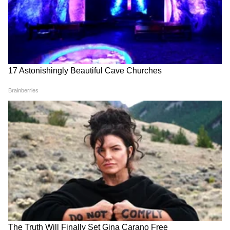
आहेत. ते राजकीय आणि महाराष्ट्रातील घडामोडींचं वार्तांकन करतात. त्यांनी
रानडे इन्स्टिट्युट येथून पत्रकारितेचे पदव्युत्तर शिक्षण पूर्ण केलं आहे. विवेक
यांनी अर्थसाक्षर. कॉम येथे संपादक, तसेच दैनिक सकाळ येथे उपसंपादक
मुंबई बातम्या
म्हणून काम पाहिलं आहे.
Follow Us