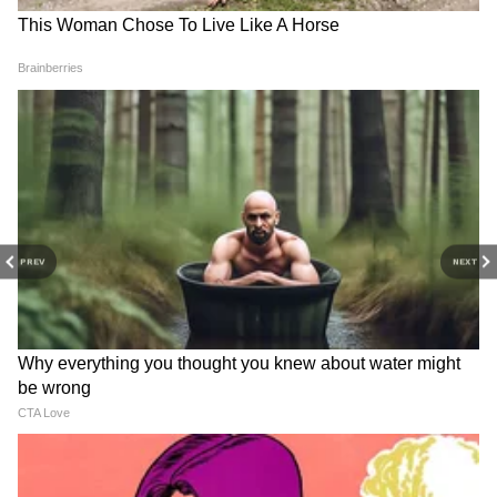
PREV
NEXT
Related Articles
महाराष्ट्र तापला: उष्णतेच्या लाटेचा इशारा, पुढील काही दिवस
धोक्याचे असल्यामुळं बाहेर न पडण्याची दिली सूचना
Thane Fire News : गावदेवी भाजी मार्केटला भीषण
आग, दोन जणांचा दुर्दैवी मृत्यू
‘मी कायदा पाळणारा माणूस’; लवांडेंची आक्रमक भूमिका