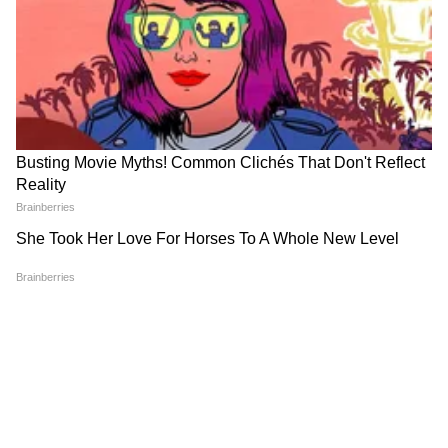
Related Articles
Ketan Agarwal Lohagad Case : केतनच्या मृत्यूनंतर
RECOMMENDED STORIES
आजोबांचंही निधन, अग्रवाल कुटुंबावर दु:खाचा डोंगर
Ketan Death Case : हे लग्न होणार नाहीये, तरी
तिकीटासाठी आधार कार्डचा फोटो पाठव; सियाच्या डिलीटेड
चॅटमधून धक्कादायक माहिती
Nandurbar Crime : अल्पवयीन
Weather Update : उत्तर मध्य
मुलांचं लैंगिक शोषण, ३०० व्हिडिओ
महाराष्ट्र, मराठवाड्यात विजांच्या
जप्त; आरोपी ताब्यात, नंदुरबारमधील
कडकडाटासह पावसाचा अंदाज,
धक्कादायक घटना
मुंबईत पावसाची स्थिती काय?