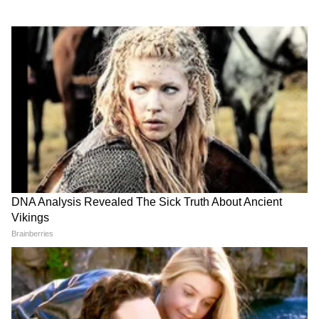
Satyajeet Tambe : नाशिक-पुणे
Tukaram Mundhe : तुकाराम
रेल्वे मार्गासाठी आंदोलन, सत्यजीत
मुंढेंचा पुढील मोर्चा दारू आणि
तांबे पोलिसांच्या ताब्यात; आंदोलक
चायनीजकडे, FDA कुठे करणार
आणि पोलिसांमध्ये झटापट
कारवाई?
LATEST VIDEOS
संजय राऊतांचा इशारा, नाशिकच्या खड्ड्यांवर
आंदोलन; ‘पै-पैचा हिशोब’ | Nashik |
Fadnavis | Kumbh Mela
राज ठाकरेंनी सांगितलं मुंबई-गोवा महामार्ग का
रखडला? | Mumbai Goa Highway |