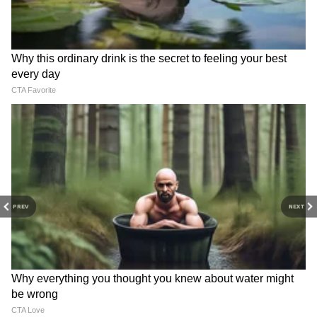
Related Articles
PREV
NEXT
TUKARAM MUNDHE | पण साहेब या भेसळखोरांची
तक्रार करायची तरी कुठे, पाहा हा पर्याय
Vidhan Parishad | महायुतीचे 6 बिनविरोध, नाशिक-
जळगावात बंडखोरी