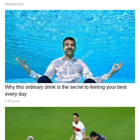
IIT दिल्लीतलं PM मोदींचं संपूर्ण भाषण uncut
| PM Modi Speech | IIT Delhi