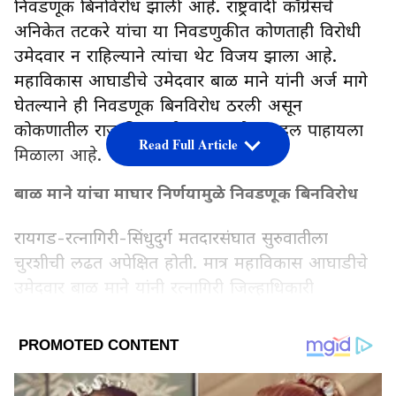
निवडणूक बिनविरोध झाली आहे. राष्ट्रवादी काँग्रेसचे
अनिकेत तटकरे यांचा या निवडणुकीत कोणताही विरोधी
उमेदवार न राहिल्याने त्यांचा थेट विजय झाला आहे.
महाविकास आघाडीचे उमेदवार बाळ माने यांनी अर्ज मागे
घेतल्याने ही निवडणूक बिनविरोध ठरली असून
कोकणातील राजकीय समीकरणात मोठा बदल पाहायला
Read Full Article
मिळाला आहे.
बाळ माने यांचा माघार निर्णयामुळे निवडणूक बिनविरोध
रायगड-रत्नागिरी-सिंधुदुर्ग मतदारसंघात सुरुवातीला
चुरशीची लढत अपेक्षित होती. मात्र महाविकास आघाडीचे
उमेदवार बाळ माने यांनी रत्नागिरी जिल्हाधिकारी
कार्यालयात जाऊन आपला उमेदवारी अर्ज मागे घेतला.
त्यामुळे राष्ट्रवादी काँग्रेसचे अनिकेत तटकरे यांचा बिनविरोध
LATEST VIDEOS
विजय निश्चित झाला.