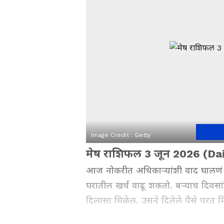
Image Credit :
Getty
मेष राशिफल 3 जून 2026 (Da
आज नोकरीत अधिकाऱ्यांशी वाद घालणं टा
घरातील खर्च वाढू शकतो. बऱ्याच दिवसांप
दिलासा मिळेल. उसने दिलेले पैसे परत