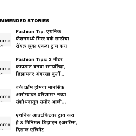
MMENDED STORIES
Fashion Tip: एथनिक
फॅशनमध्ये मिरर वर्क साडीचा
रॉयल लूक! एकदा ट्राय करा
Fashion Tips: 3 मीटर
कापडात बनवा स्टायलिश,
डिझायनर अंगरखा कुर्ती...
वर्क फ्रॉम होमचा मानसिक
आरोग्यावर परिणाम? नव्या
संशोधनातून समोर आली
धक्कादायक माहिती
एथनिक आउटफिटवर ट्राय करा
हे 8 मिनिमल डिझाइन इअररिंग्स,
दिसाल एलिगेंट