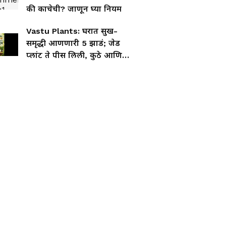
की काचेची? जाणून घ्या नियम
Vastu Plants: घरात सुख-
समृद्धी आणणारी 5 झाडं; जेड
प्लांट ते पीस लिली, कुठे आणि
कशी ठेवावीत?