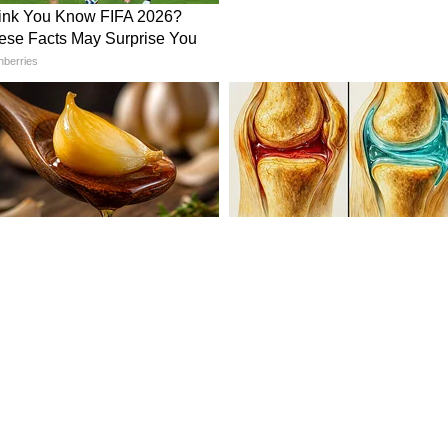
ainik Vrishbha Rashifal)
 गरज आहे. विरोधकांना कमी लेखू नका. घराची साफसफाई
ा भावना आणि समस्या समजून घेण्याचा प्रयत्न करा. पती-
शकतात.