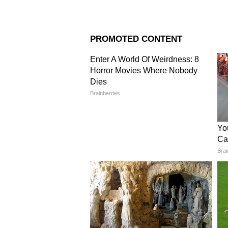
Related Articles
Vastu Tips: फ्रिजमध्ये क
बाटली ठेवायची? प्लास्टिक
काचेची? जाणून घ्या नियम
3
13