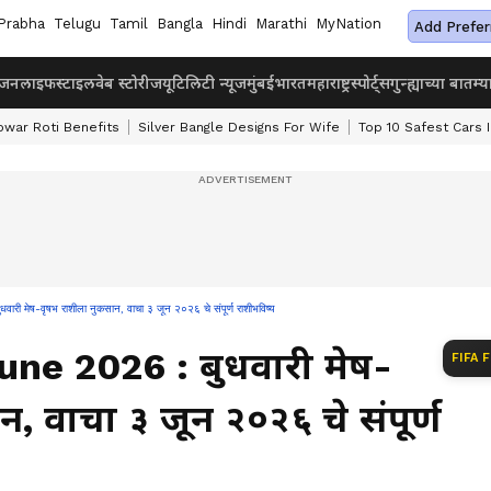
Prabha
Telugu
Tamil
Bangla
Hindi
Marathi
MyNation
Add Prefer
ंजन
लाइफस्टाइल
वेब स्टोरीज
यूटिलिटी न्यूज
मुंबई
भारत
महाराष्ट्र
स्पोर्ट्स
गुन्ह्याच्या बातम्य
owar Roti Benefits
Silver Bangle Designs For Wife
Top 10 Safest Cars I
ष-वृषभ राशीला नुकसान, वाचा ३ जून २०२६ चे संपूर्ण राशीभविष्य
ne 2026 : बुधवारी मेष-
FIFA 
, वाचा ३ जून २०२६ चे संपूर्ण