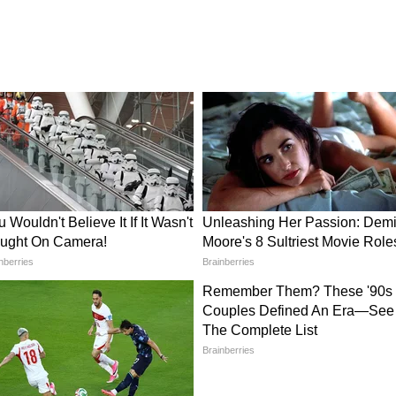
ोणती
Vastu Plants: घरात सुख-समृद्धी
ची की
आणणारी 5 झाडं; जेड प्लांट ते पीस
लिली, कुठे आणि कशी ठेवावीत?