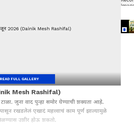
READ FULL GALLERY
inik Mesh Rashifal)
ळा. जुना वाद पुन्हा समोर येण्याची शक्यता आहे.
ासून रखडलेलं एखादं महत्त्वाचं काम पूर्ण झाल्यामुळे
 मिळण्यास उशीर होऊ शकतो.