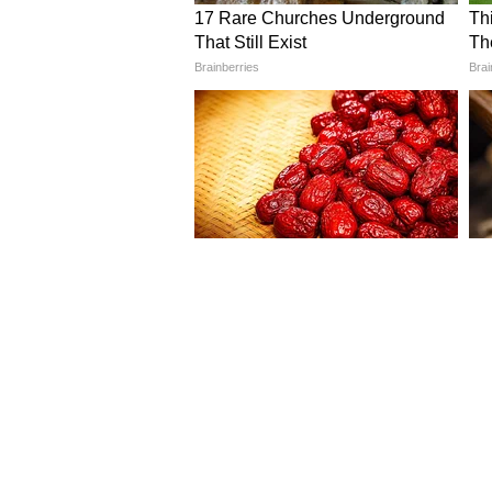
Image Credit :
Getty
वृषभ राशिफल 3 जून 2026 (D
आरोग्याच्या बाबतीत सतर्क राहण्याची
आणि व्यवस्थेमध्ये वेळ जाईल. मुलांच्य
पत्नीमधील प्रेमसंबंध अधिक घट्ट होऊ 
4
13