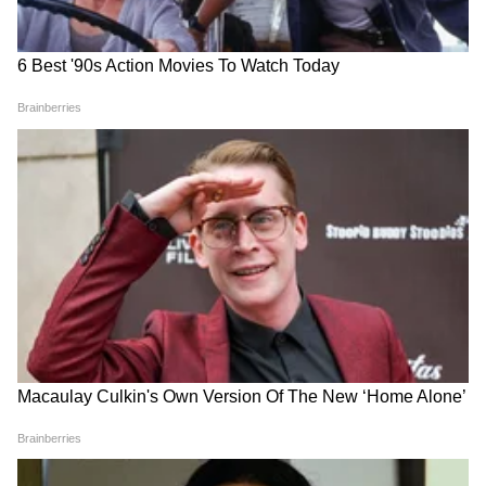
आता एका स्वच्छ भांड्यात दोन चमचे तांदळाचं पाणी
आणि दोन चमचे कोरफडीचा गर टाकून चांगलं एकत्र करा.
आता व्हिटॅमिन ई कॅप्सूल कापून त्यातील तेल या मिश्रणात
टाका. सर्व साहित्य नीट मिसळल्यावर तुमचं सीरम तयार
आहे. तुम्हाला जास्त प्रमाणात सीरम बनवायचं असेल, तर
तुम्ही साहित्याचं प्रमाण वाढवू शकता. हे सीरम एका
काचेच्या बाटलीत भरून ठेवा.
4
4
Image Credit :
Getty