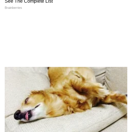
Image Credit :
Getty
फेस सीरमसाठी काय काय लागतं?
हे फेस सीरम बनवण्यासाठी तुम्हाला तांदळाचं पाणी,
कोरफड आणि व्हिटॅमिन ई कॅप्सूल लागतील. हे तिन्ही
घटक त्वचा उजळ करण्यास मदत करतात. यासाठी दोन
चमचे तांदळाचं पाणी, दोन चमचे कोरफडीचा गर (aloe
vera gel) आणि दोन व्हिटॅमिन ई कॅप्सूल घ्या. तांदळाचं
पाणी बनवण्यासाठी, दोन टेबलस्पून तांदूळ अर्धा कप
पाण्यात अर्धा तास भिजवून ठेवा. त्यानंतर तांदूळ हाताने
चुरून ते पाणी गाळून घ्या.