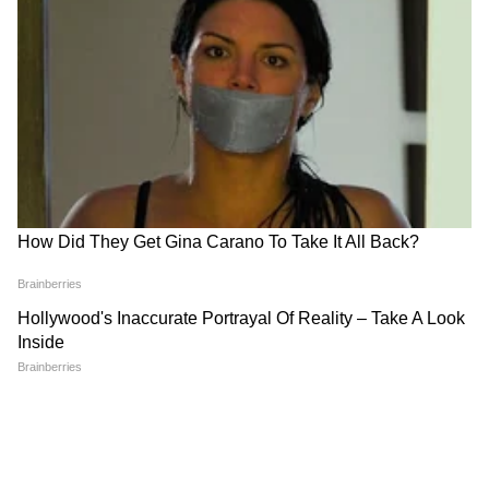
सीरम वापरण्याची योग्य पद्धत
घरी बनवलेलं हे सीरम चेहऱ्याला लावल्याने तुम्हाला खूप
फायदा मिळेल. रात्री झोपण्यापूर्वी चेहरा स्वच्छ धुवा.
त्यानंतर हे सीरम चेहऱ्याला लावून रात्रभर तसंच राहू द्या.
सकाळी उठल्यावर स्वच्छ पाण्याने चेहरा धुवा. असं तुम्ही
दोन आठवडे करून बघा, तुमच्या त्वचेमध्ये झालेला बदल
तुम्हाला स्पष्टपणे दिसेल.
ABOUT THE AUTHOR
Marathi Desk 1
MD
जीवनशैली बातम्या
Follow Us