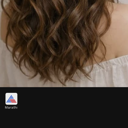
ब्रेडेड बन हेअरस्टाइल
Marathi
आईचे केस कुरळे (कर्ली) असतील, तर साईड वेणी घालून त्याचा
बन तयार करा. ही हेअरस्टाइल साडीपासून ड्रेसपर्यंत सगळ्यावरच
खास दिसेल.