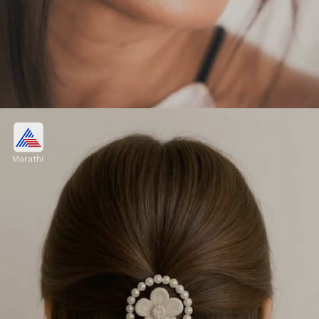
हाय बन विथ फ्रिंज बँग्ज
Marathi
केस वरच्या बाजूला बांधून एक मेसी बन तयार करा. सोबतच,
कपाळावर सॉफ्ट आणि हलके कट केलेले फ्रिंज/बँग्ज ठेवा. या
हेअरस्टाइलमुळे आईचं वय खरंच कमी दिसेल.
Image credits: instagram