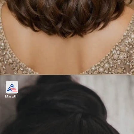
ब्रेडेड हाफ हेअरस्टाइल
Marathi
मदर्स डेला आईला फक्त सुंदर गिफ्ट देऊ नका, तर तिचा
मेकओव्हरही करा. आईचे केस लहान असतील, तर तुम्ही तिच्यासाठी
हाफ ब्रेड हेअरस्टाइल करू शकता. हा लूक तयार करायला खूप
सोपा आहे.
Image credits: pinterest