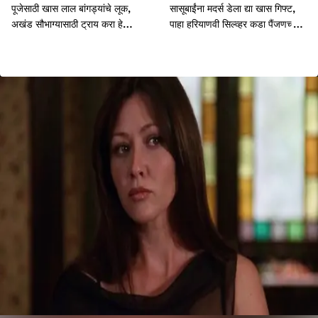
पूजेसाठी खास लाल बांगड्यांचे लूक,
सासूबाईंना मदर्स डेला द्या खास गिफ्ट,
अखंड सौभाग्यासाठी ट्राय करा हे
पाहा हरियाणवी सिल्व्हर कडा पैंजणच्या
डिझाइन्स
डिझाइन्स