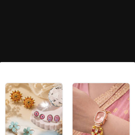
लो ब्रेड बन लूक
जर आईला मोकळे केस ठेवायला आवडत नसतील, तर साईड वेणी
घालून खाली एक बन (लोअर बन) तयार करा. हा लूक तिच्यावर
खूप छान दिसेल.
Image credits: pinterest