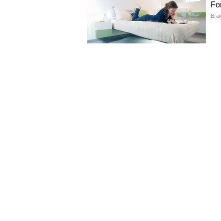
पुणे पोलिसांनी हत्या असल्याचं केलं
पुणे पोलिसांनी केतनचा मृत्यू हि एक पू
पोलिसांच्या मते सिया आणि चेतन हे दोघे
केतनच्या हत्येचा कट रचला. रात्रीच्या 
पोलिसांच्या तपासात सर्व माहिती समो