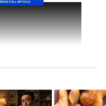
READ FULL ARTICLE
े कंटेंट राईटर म्हणून कार्यरत आहेत. ते राजकीय आणि महाराष्ट्रातील
स्टिट्युट येथून पत्रकारितेचे पदव्युत्तर शिक्षण पूर्ण केलं आहे. विवेक यांनी
िक सकाळ येथे उपसंपादक म्हणून काम पाहिलं आहे.