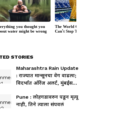
TED STORIES
Maharashtra Rain Update
: राज्यात मान्सूनचा वेग वाढला;
विदर्भात ऑरेंज अलर्ट, मुंबईसह
कोकणात जोरदार पावसाचा
Pune : लोहगडावरुन पडून मृत्यू
इशारा
नाही, तिने त्याला संपवलं