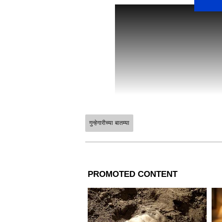
गुन्हेगारीच्या बातम्या
ABOUT THE AUTHOR
vivek panmand
VP
विवेक पानमंद हे आशियानेट न्युज मराठी येथ
घडामोडींचं वार्तांकन करतात. त्यांनी रानडे इन्
अर्थसाक्षर. कॉम येथे संपादक, तसेच दैन