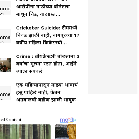
आरोपींना गाडीच्या बोनेटला
बांधून धिंड, वादग्रस्त
व्हिडिओनंतर पोलीस
Cricketer Suicide: टीममध्ये
निरीक्षकांची बदली
निवड झाली नाही, नागपूरच्या 17
वर्षीय महिला क्रिकेटरची
आत्महत्या
Crime : ब्रॉयफ्रेन्डशी बोलताना 3
वर्षाचा मुलगा रडत होता, आईने
त्याला संपवलं
एक महिन्यापासून माझ्या भावाचं
हसू पाहिलं नाही, केतन
अग्रवालची बहीण झाली भावुक