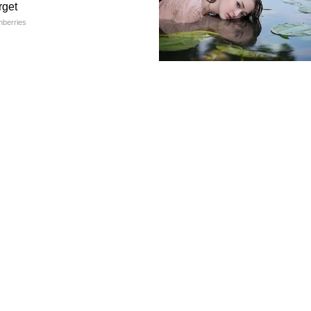
 स्पष्ट
र्वनियोजित हत्या आहे असं सांगितलं आहे. तपास करणाऱ्या
 एकमेकांना वर्षांपासून ओळखत होते. त्यांनी दोघांनी मिळून
वेळेस केतनला ढकलून दिलं आणि त्याची हत्या केली. पुणे
र आली आहे.