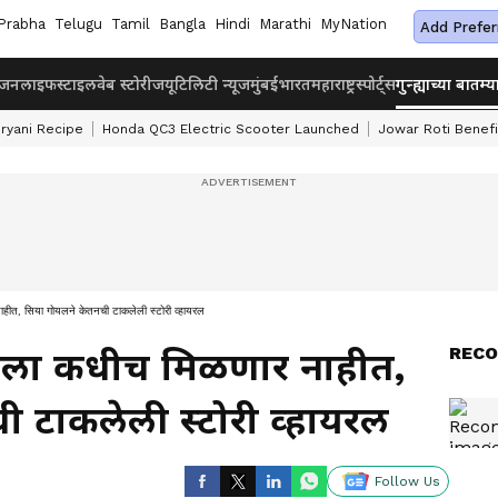
Prabha
Telugu
Tamil
Bangla
Hindi
Marathi
MyNation
Add Prefer
ंजन
लाइफस्टाइल
वेब स्टोरीज
यूटिलिटी न्यूज
मुंबई
भारत
महाराष्ट्र
स्पोर्ट्स
गुन्ह्याच्या बातम्य
iryani Recipe
Honda QC3 Electric Scooter Launched
Jowar Roti Benefi
नाहीत, सिया गोयलने केतनची टाकलेली स्टोरी व्हायरल
RECO
्तर मला कधीच मिळणार नाहीत,
 टाकलेली स्टोरी व्हायरल
Follow Us