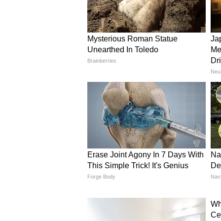
Related Articles
Maharashtra Rain Upda
राज्यात मान्सूनचा वेग वाढला
ऑरेंज अलर्ट, मुंबईसह को
जोरदार पावसाचा इशारा
सिया स्टोरीमध्ये काय म्हणते?
त्या पोस्टमध्ये सिया म्हणते की, तू मल
मोमेंटच्या अगदी जवळ आलो होतो. माझे काह
मिळणार नाही. मी तुझ्यावर इतकं प्रेम 
शांती मिळो." सियाची हि स्टोरी सोशल 