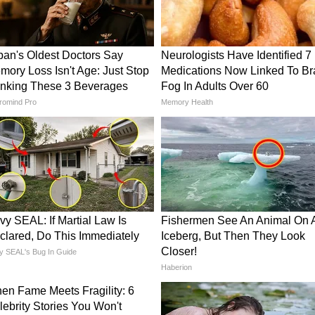
te :
Pune : लोहगडावरुन पडून मृत्यू नाही,
; विदर्भात
तिने त्याला संपवलं
कणात
ा माझ्या वाढदिवसाच्या दिवशी सोडून गेलास. आपण लग्नाच्या
ी प्रश्न होते, काही स्वप्न होते त्यांचे उत्तर मला कधीच
करत असताना तू मला का सोडून गेलास? तुझ्या आत्म्यास
मीडियावर व्हायरल झाली आहे.