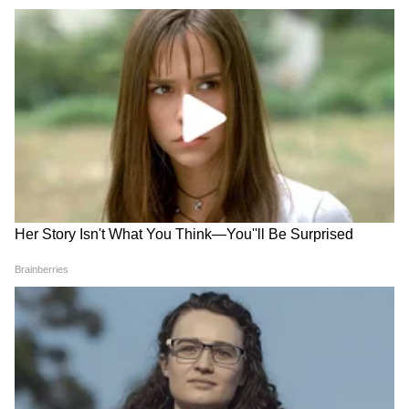
Pune Crime: अल्पवयीन आरोपींना
Cricketer Suicide: टीममध्ये
गाडीच्या बोनेटला बांधून धिंड,
निवड झाली नाही, नागपूरच्या 17
वादग्रस्त व्हिडिओनंतर पोलीस
वर्षीय महिला क्रिकेटरची आत्महत्या
निरीक्षकांची बदली
Crime : ब्रॉयफ्रेन्डशी बोलताना 3
एक महिन्यापासून माझ्या भावाचं हसू
वर्षाचा मुलगा रडत होता, आईने
पाहिलं नाही, केतन अग्रवालची बहीण
त्याला संपवलं
झाली भावुक
LATEST VIDEOS