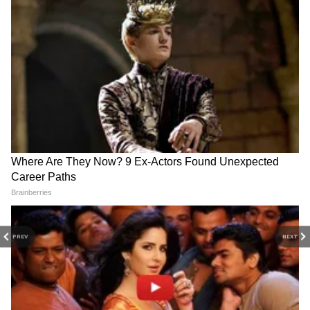
रानडे इन्स्टिट्युट येथून पत्रकारितेचे पदव्युत्तर शिक्षण पूर्ण केलं आहे. विवेक
यांनी अर्थसाक्षर. कॉम येथे संपादक, तसेच दैनिक सकाळ येथे उपसंपादक
गुन्हेगारीच्या बातम्या
म्हणून काम पाहिलं आहे.
Follow Us
PREV
NEXT
Related Articles
Ketan Agarwal Case : लग्नानंतर राजस्थानला