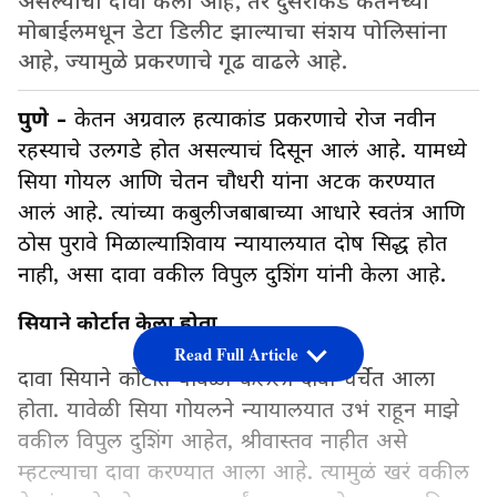
असल्याचा दावा केला आहे, तर दुसरीकडे केतनच्या
मोबाईलमधून डेटा डिलीट झाल्याचा संशय पोलिसांना
आहे, ज्यामुळे प्रकरणाचे गूढ वाढले आहे.
पुणे -
केतन अग्रवाल हत्याकांड प्रकरणाचे रोज नवीन
रहस्याचे उलगडे होत असल्याचं दिसून आलं आहे. यामध्ये
सिया गोयल आणि चेतन चौधरी यांना अटक करण्यात
आलं आहे. त्यांच्या कबुलीजबाबाच्या आधारे स्वतंत्र आणि
ठोस पुरावे मिळाल्याशिवाय न्यायालयात दोष सिद्ध होत
नाही, असा दावा वकील विपुल दुशिंग यांनी केला आहे.
सियाने कोर्टात केला होता
Read Full Article
दावा सियाने कोर्टात यावेळी केलेला दावा चर्चेत आला
होता. यावेळी सिया गोयलने न्यायालयात उभं राहून माझे
वकील विपुल दुशिंग आहेत, श्रीवास्तव नाहीत असे
म्हटल्याचा दावा करण्यात आला आहे. त्यामुळं खरं वकील