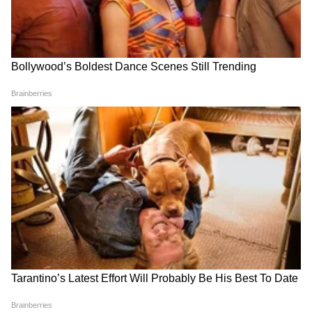
राहण्याचा प्लॅन; सियाकडून पैशांची सोय, चेतनच्या मित्रांची
माहिती
बिष्णोई गँगकडून आता या आमदाराला धमकी, यावर
विधानसभेत रणकंदन
RECOMMENDED STORIES