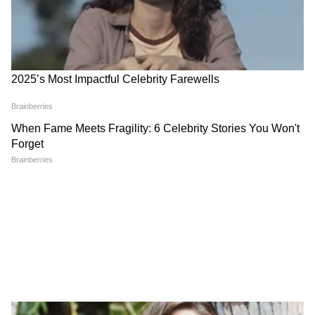
गुंगी गुडियावर अमृता फडणवीस यांची प्रतिक्रिया
| Amruta Fadanvis on Gungi Gudiya at
Pune
तुकाराम मुंढे: अनालॉग पनीरवर बंदी | FDA |
Paneer Ban | Maharashtra | tukaram
mundhe