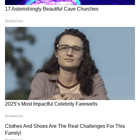
LATEST VIDEOS
संजय राऊतांचा इशारा, नाशिकच्या खड्ड्यांवर
आंदोलन; ‘पै-पैचा हिशोब’ | Nashik |
Fadnavis | Kumbh Mela
राज ठाकरेंनी सांगितलं मुंबई-गोवा महामार्ग का
रखडला? | Mumbai Goa Highway |
Konkan | Nitin Gadkari