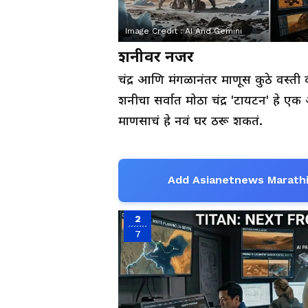
Image Credit :
AI And Gemini
शनीवर नजर
चंद्र आणि मंगळानंतर माणूस कुठे वस्ती क
शनीचा सर्वात मोठा चंद्र 'टायटन' हे 
माणसाचं हे नवं घर ठरू शकतं.
Add Asianetnews Marathi
2
7