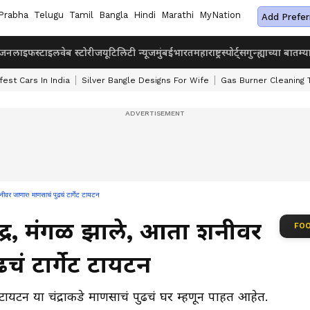
Prabha
Telugu
Tamil
Bangla
Hindi
Marathi
MyNation
Add Prefer
ंजन
लाइफस्टाइल
वेब स्टोरीज
यूटिलिटी न्यूज
मुंबई
भारत
महाराष्ट्र
स्पोर्ट्स
गुन्ह्याच्या बातम्य
fest Cars In India
Silver Bangle Designs For Wife
Gas Burner Cleaning 
र जाणार! माणसाचं पुढचं टार्गेट टायटन
द्र, मंगळ झाले, आता शनीवर
FOO
चं टार्गेट टायटन
 टायटन या चंद्राकडे माणसाचं पुढचं घर म्हणून पाहत आहेत.