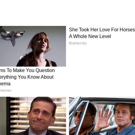
्वी दिसते
NASA Suit: एका सूटची किंमत इतकी
सिद्ध
की 7 पिढ्या बसून खातील, आकडा
ऐकून व्हाल थक्क!