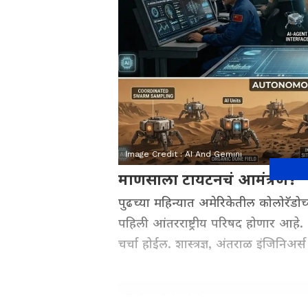
Image Credit :
AI And Gemini
माणसाला टायटनचं आमंत्रण?
पुढच्या महिन्यात अमेरिकेतील कोलोरॅडोच
पहिली आंतरराष्ट्रीय परिषद होणार आहे
चर्चा होईल. शास्त्रज्ञ, अंतराळ इंजिनिअ
Related Articles