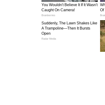
Image Credit :
AI And Gemini
नासाचं 'ड्रॅगनफ्लाय' मिशन
टायटनवर माणूस पाठवण्याच्या चर्चेला ना
मिळालं आहे. अणुऊर्जेवर चालणारं आठ पं
नासाची योजना आहे. ड्रॅगनफ्लाय टायटनच
आणि जीवसृष्टीच्या शक्यता तपासेल.