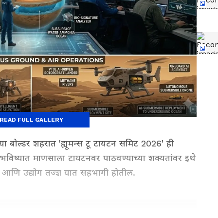
READ FULL GALLERY
्या बोल्डर शहरात 'ह्यूमन्स टू टायटन समिट 2026' ही
. भविष्यात माणसाला टायटनवर पाठवण्याच्या शक्यतांवर इथे
र्स आणि उद्योग तज्ज्ञ यात सहभागी होतील.