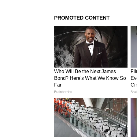
Artemis II: अंतराळातून पृथ
तरी कशी? पाहा NASA ने प्र
केलेले फोटो
3
7