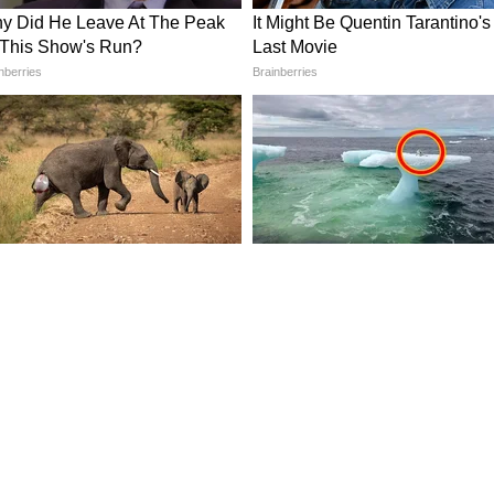
साच्या 'ड्रॅगनफ्लाय' या नव्या मोहिमेमुळे आणखी बळ
खांचं हे हेलिकॉप्टर-रोबोट 2028 मध्ये लाँच करण्याची
्या वेगवेगळ्या भागांत उतरून तिथलं वातावरण, पृष्ठभाग