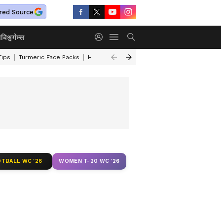
red Source
ा
विश्व
गेम्स
Tips
Turmeric Face Packs
Home Cleaning Tips
Maharashtra Weather
TBALL WC '26
WOMEN T-20 WC '26