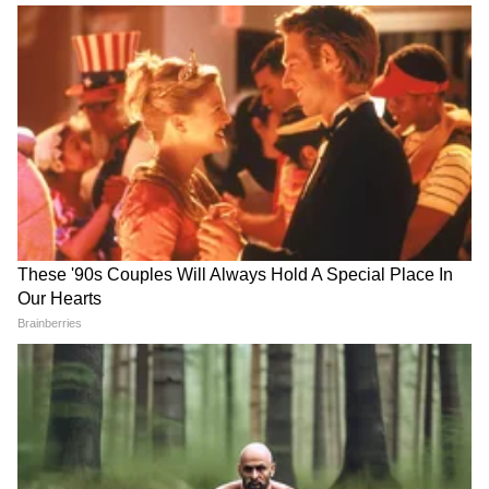
Resale Value Bikes : या बाइक्स
TVS iQube : ओला, एथरलाही
खरेदी केल्यास पैसा वसूल, देशात
टाकलं मागे! १० लाख लोकांनी का
सर्वाधिक रिसेल व्हॅल्यू याच गाड्यांना
खरेदी केली ही स्कूटर? पाहा फीचर्स
LATEST VIDEOS
राज ठाकरेंनी सांगितलं मुंबई-गोवा महामार्ग का
रखडला? | Mumbai Goa Highway |
Konkan | Nitin Gadkari
एकनाथ शिंदेंनी सांगितलं, तिसऱ्या मुंबईत काय
होणार | EduCity | Airport | Growth Hub