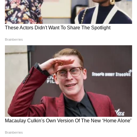
RECOMMENDED STORIES
कानातले खास डिझाइन्स, पाहूनच
Credit Score: तुमचा CIBIL
पडाल प्रेमात
स्कोअर खराब झालाय? तो पुन्हा
सुधारायला किती वेळ लागतो?