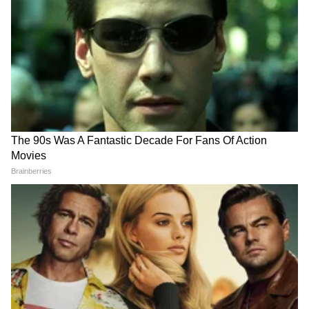
दुर्लक्ष न करता लगेच डॉक्टरचा सल्ला घ्या.
IRCTC Food: रेल्वेतील जेवणाबद्दल
राखीला बहिणीला द्या युनिक गिफ्ट,
तक्रार करताय? IRCTC चा मोठा
पाहून म्हणेल खरं की काय!
दणका, ५ कोटींचा दंड वसूल!
Kia Cars: सोनेट, सेल्टॉसवर १
नाकातल्या बाळीच्या अनेक डिझाइन्स,
लाखांपर्यंतची सूट, मारुती ब्रेझाला
पाहूनच पडाल प्रेमात
जोरदार टक्कर!
LATEST VIDEOS