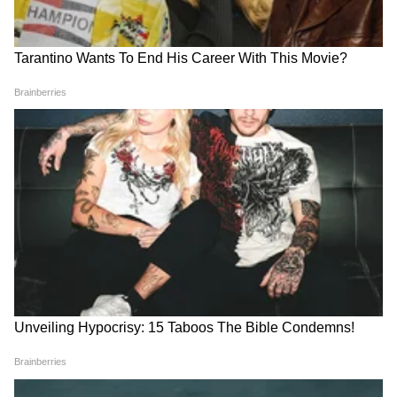
crop loan wave | कर्जमाफीवर ए टू झेड
माहिती, अडचणी-उपाय सांगितले | Devendra
fadanvis
एकनाथ शिंदे: विरोधक युवकांच्या मुद्द्याचं
राजकारण करतायत | GenZ | Parliament |
PMModi