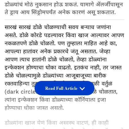
डोळ्यांचं मोठं नुकसान होऊ शकतं. यामागे ॲलर्जीपासून
ते ड्राय आय सिंड्रोमपर्यंत अनेक कारणं असू शकतात.
सारखं सारखं डोळे चोळण्याची सवय बऱ्याच जणांना
असते. डोळे कोरडे पडल्यावर किंवा खाज आल्यावर आपण
नकळतपणे डोळे चोळतो. पण तुम्हाला माहित आहे का,
आपल्या हातांवर अनेक प्रकारचे जंतू असतात. जेव्हा
आपण त्याच हातांनी डोळे चोळतो, तेव्हा डोळ्यांना
इन्फेक्शन होण्याचा धोका वाढतो. इतकंच नाही, तर जास्त
डोळे चोळल्यामुळे डोळ्यांच्या आजूबाजूच्या बारीक
रक्तवाहिन्या तुटतात आणि डोळ्यांखाली काळी वर्तुळं
Read Full Article
(dark circles) येतात. जे लोक सतत डोळे चोळतात,
त्यांना इन्फेक्शन किंवा डोळ्याच्या कॉर्नियाला इजा
होण्याचा धोका जास्त असतो.
डोळ्यांना खाज येणं किंवा अस्वस्थ वाटणं, ही काही