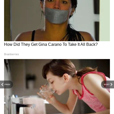
उपयुक्तता बातम्या
(Blepharitis) चं लक्षण असू शकतं.
Follow Us
PREV
NEXT