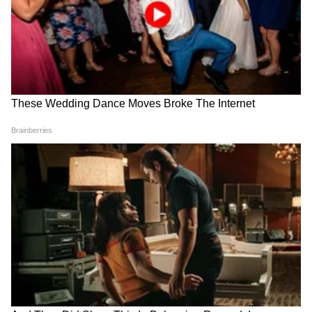
Pune Jamavbandi : पुण्यात 14 दिवस जमावबंदी लागू;
इंधन बचतीसाठी महापालिकेचे कठोर आदेश, अधिकाऱ्यांना
‘कारपूलिंग’ सक्तीचे
पगार खात्यात जमा होताच, त्यातली २०% रक्कम
दुसऱ्या बँक अकाउंटमध्ये ट्रान्सफर करा.
तुमचा पगार ३० हजार असेल, तर किमान ६ हजार रुपये
ऑटो-सेव्हिंग मोडमध्ये टाका.
ज्या अकाउंटला UPI लिंक आहे, त्यात मर्यादित पैसे
ठेवा.
जेव्हा पैसा नजरेसमोर नसतो, तेव्हा तो खर्चही कमी
होतो. ही ट्रिक सगळ्यात जास्त प्रभावी ठरते.
RECOMMENDED STORIES
फक्त १००० रुपयांपासून का होईना, पण SIP सुरू करा