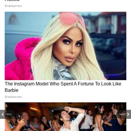
विवेक पानमंद हे आशियानेट न्युज मराठी येथे कंटेंट राईटर म्हणून कार्यरत
आहेत. ते राजकीय आणि महाराष्ट्रातील घडामोडींचं वार्तांकन करतात. त्यांनी
रानडे इन्स्टिट्युट येथून पत्रकारितेचे पदव्युत्तर शिक्षण पूर्ण केलं आहे. विवेक
यांनी अर्थसाक्षर. कॉम येथे संपादक, तसेच दैनिक सकाळ येथे उपसंपादक
उपयुक्तता बातम्या
म्हणून काम पाहिलं आहे.
Follow Us
Related Articles
PREV
NEXT
इंधन दरवाढीचा स्कूल बस सेवेला फटका; आठवड्यातून 3
दिवसच शाळा भरण्याची संघटनेची मागणी