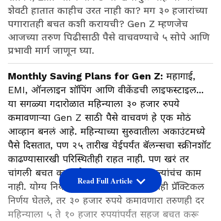
शेवटी हातात काहीच उरत नाही का? मग ३० हजारांच्या
पगारातही बचत कशी करायची? Gen Z म्हणजेच
आजच्या तरुण पिढीसाठी पैसे वाचवण्याचे ५ सोपे आणि
प्रभावी मार्ग जाणून घ्या.
Monthly Saving Plans for Gen Z:
महागाई,
EMI, ऑनलाइन शॉपिंग आणि वीकेंडची लाइफस्टाइल...
या सगळ्या गदारोळात महिन्याला ३० हजार रुपये
कमावणाऱ्या Gen Z साठी पैसे वाचवणं हे एक मोठं
आव्हान बनलं आहे. महिन्याच्या सुरुवातीला अकाउंटमध्ये
पैसे दिसतात, पण २५ तारीख येईपर्यंत बॅलन्सचा स्क्रीनशॉट
काढण्यासारखी परिस्थितीही राहत नाही. पण खरं तर
चांगली बचत करणं हे फक्त जास्त पगारवाल्यांचंच काम
Read Full Article
नाही. योग्य नियोजन, थोडी शिस्त आणि काही प्रॅक्टिकल
निर्णय घेतले, तर ३० हजार रुपये कमावणारा तरुणही दर
महिन्याला ५ ते १० हजार रुपयांपर्यंत सहज बचत करू