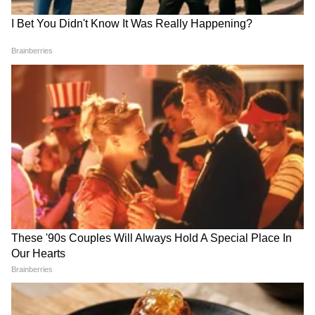
आजकाल Gen Z च्या नोकरीत पूर्वीसारखी स्थिरता
राहिलेली नाही. ले-ऑफ (Layoff), मेडिकल इमर्जन्सी
किंवा अचानक येणारे खर्च कधीही दारात उभे राहू शकतात.
अशा परिस्थितीसाठी तुमच्याकडे किमान ३ महिन्यांच्या
पगाराएवढा इमर्जन्सी फंड तयार हवा. म्हणजेच, ३० हजार
पगार असणाऱ्या व्यक्तीने साधारण ९० हजार रुपयांचा
इमर्जन्सी फंड बनवला पाहिजे.
कशी कराल सुरुवात?
दर महिन्याला २०००-३००० रुपये बाजूला काढा.
ही रक्कम सेव्हिंग अकाउंट किंवा लिक्विड फंडमध्ये ठेवा.
हे पैसे फिरायला जाण्यासाठी किंवा शॉपिंगसाठी वापरू
नका.