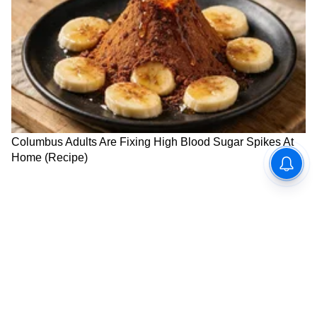
खर्च कुठे होतोय, हे लिहून ठेवा, तरच पैसा वाचेल
अनेक तरुणांना महिन्याच्या शेवटी हेच कळत नाही की,
नेमका पैसा गेला कुठे? कॉफी, फूड डिलिव्हरी, कॅब आणि
ऑनलाइन सबस्क्रिप्शन हे खर्च छोटे वाटतात, पण तेच
खिसा रिकामा करतात. हे टाळण्याचा सोपा मार्ग म्हणजे:
प्रत्येक खर्चाची नोंद ठेवा.
दर रविवारी UPI हिस्ट्री तपासा.
जे सबस्क्रिप्शन वापरत नाही, ते बंद करा.
फक्त अनावश्यक खर्च टाळूनही तुम्ही महिन्याला ३ ते ५
हजार रुपये सहज वाचवू शकता.