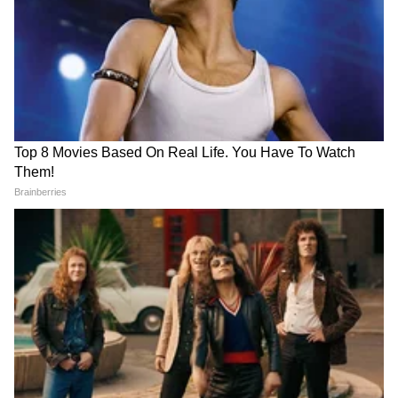
मोबाईल चार्जिंग करताना करू नका
कानातल्या टॉप्स डिझाईन खास,
हि चूक, अन्यथा बॅटरी घेईल पेट
पाहून जाल हरखून
'नो-कॉस्ट EMI' च्या जाळ्यात अडकू नका
LATEST VIDEOS
Gen Z च्या कमाईचा मोठा हिस्सा गॅजेट्स आणि
ऑनलाइन शॉपिंगमध्ये जातो. त्यातही 'नो-कॉस्ट EMI' ची
गुंगी गुडियावर अमृता फडणवीस यांची प्रतिक्रिया
मानसिकता बचतीची सर्वात मोठी शत्रू बनली आहे. खरं तर,
| Amruta Fadanvis on Gungi Gudiya at
हे छोटे-छोटे EMI एकत्र येऊन एक मोठा बोजा बनतात.
Pune
दर महिन्याला पगारातून एक ठराविक रक्कम कापली
गेल्यामुळे बचतीला ब्रेक लागतो. गरज आणि इच्छा यातील
तुकाराम मुंढे: अनालॉग पनीरवर बंदी | FDA |
फरकच संपून जातो. हे टाळण्यासाठी '३० दिवसांचा नियम'
Paneer Ban | Maharashtra | tukaram
वापरा. कोणतीही महागडी वस्तू खरेदी करण्यापूर्वी ३०
mundhe
दिवस थांबा. त्यानंतरही ती वस्तू गरजेची वाटली, तरच
खरेदी करा.
एक इमर्जन्सी फंड तयार ठेवाच