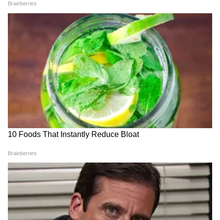
मिथक 5 : SIP आपोआप नफा देते
अनेक लोक SIP ला बँकेच्या FD सारखा सुरक्षित पर्याय
समजतात. पण SIP स्वतः गुंतवणूक उत्पादन नसून
गुंतवणूक करण्याची एक पद्धत आहे. प्रत्यक्ष परतावा हा
निवडलेल्या म्युच्युअल फंडावर अवलंबून असतो.फंडचा
पोर्टफोलिओ, फंड मॅनेजरची रणनीती, जोखीम आणि
पूर्वीची कामगिरी या सर्व गोष्टींचा परिणाम परताव्यावर होतो.
त्यामुळे SIP सुरू करण्यापूर्वी फंडाचा सखोल अभ्यास
करणे अत्यंत आवश्यक आहे.
गुंतवणुकीत संयम आणि योग्य रणनीती महत्त्वाची
SIP हा दीर्घकालीन संपत्ती निर्माण करण्यासाठी प्रभावी
पर्याय आहे. मात्र चुकीच्या अपेक्षा आणि गैरसमज टाळणे
गरजेचे आहे. योग्य फंड निवड, नियमित गुंतवणूक आणि