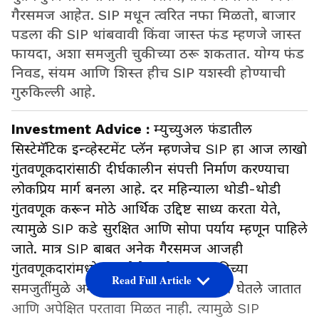
गैरसमज आहेत. SIP मधून त्वरित नफा मिळतो, बाजार
पडला की SIP थांबवावी किंवा जास्त फंड म्हणजे जास्त
फायदा, अशा समजुती चुकीच्या ठरू शकतात. योग्य फंड
निवड, संयम आणि शिस्त हीच SIP यशस्वी होण्याची
गुरुकिल्ली आहे.
Investment Advice :
म्युच्युअल फंडातील
सिस्टेमॅटिक इन्व्हेस्टमेंट प्लॅन म्हणजेच SIP हा आज लाखो
गुंतवणूकदारांसाठी दीर्घकालीन संपत्ती निर्माण करण्याचा
लोकप्रिय मार्ग बनला आहे. दर महिन्याला थोडी-थोडी
गुंतवणूक करून मोठे आर्थिक उद्दिष्ट साध्य करता येते,
त्यामुळे SIP कडे सुरक्षित आणि सोपा पर्याय म्हणून पाहिले
जाते. मात्र SIP बाबत अनेक गैरसमज आजही
गुंतवणूकदारांमध्ये पसरलेले आहेत. या चुकीच्या
Read Full Article
समजुतींमुळे अनेकदा चुकीचे आर्थिक निर्णय घेतले जातात
आणि अपेक्षित परतावा मिळत नाही. त्यामुळे SIP