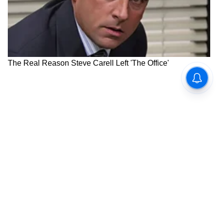
दीर्घकालीन दृष्टीकोन यामुळेच SIP मधून चांगला परतावा
मिळू शकतो.