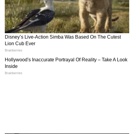
RECOMMENDED STORIES
गोल्ड प्लेटेड बांगडीची डिझाईन पाहून
Unisex Bracelet: चांदीच्या
जाल हरखून, पर्याय भरपूर उपलब्ध
ब्रेसलेटच्या 7 डिझाइन्स, नवरा-
बायको दोघेही करू शकतात स्टाईल