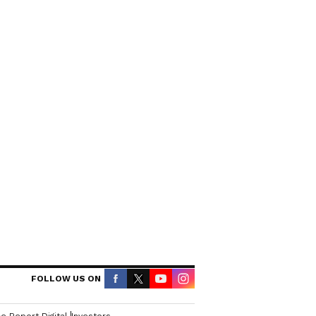
आणि लाइटवेट डिझाइन्स
Snake Ring: लांब बोटांसाठी
निवडा हे बोल्ड फॅशन स्टेटमेंट,
पाहा हटके डिझाइन्स