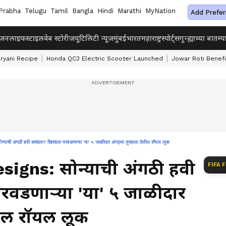
Prabha
Telugu
Tamil
Bangla
Hindi
Marathi
MyNation
Add Prefer
ंजन
लाइफस्टाइल
वेब स्टोरीज
यूटिलिटी न्यूज
मुंबई
भारत
महाराष्ट्र
स्पोर्ट्स
गुन्ह्याच्या बातम्य
iryani Recipe
Honda QC3 Electric Scooter Launched
Jowar Roti Benefi
ंगठी हवी कशाला? खिशाला परवडणाऱ्या 'या' ५ जाळीदार अंगठ्या तुम्हाला देतील रॉयल लूक
igns: सोन्याची अंगठी हवी
FIFA 
वडणाऱ्या 'या' ५ जाळीदार
ेतील रॉयल लूक