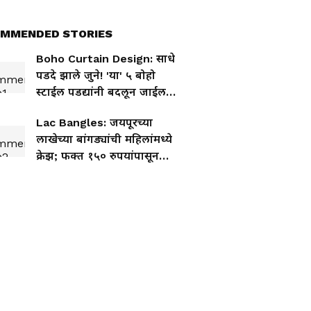
MMENDED STORIES
Boho Curtain Design: साधे
पडदे झाले जुने! 'या' ५ बोहो
स्टाईल पडद्यांनी बदलून जाईल
तुमच्या घराचा चेहरामोहरा
Lac Bangles: जयपूरच्या
लाखेच्या बांगड्यांची महिलांमध्ये
क्रेझ; फक्त १५० रुपयांपासून
किंमत, ऑनलाईन कश्या खरेदी
कराव्यात?