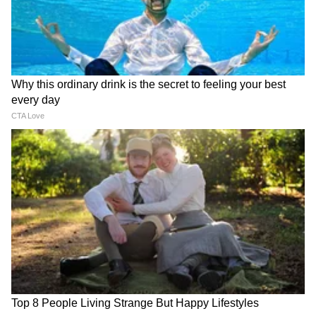
लवकर मऊ पडतात. आंबे बांबूच्या टोपल्यांमध्ये किंवा
हवेशीर लाकडी खोक्यांमध्ये ठेवणं उत्तम. जमिनीवर पेपर
पसरवून त्यावर आंबे सुटे-सुटे ठेवणे हा सुद्धा एक चांगला
मार्ग आहे.
5
6
Image Credit :
StockPhoto
ओलाव्यापासून दूर ठेवा
आंबे साठवण्यापूर्वी कधीही धुऊ नका. ओलावा असेल तर