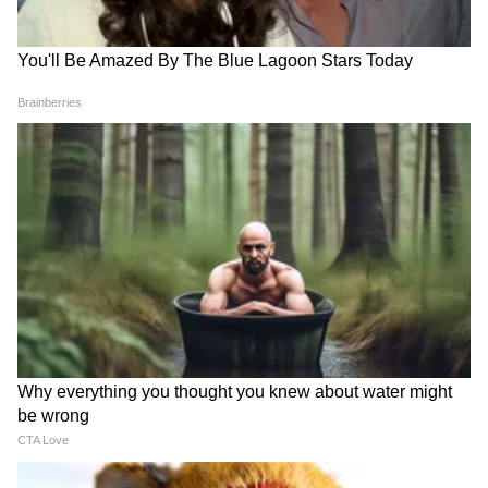
Image Credit :
Twitter
खरेदी करतानाच हुशारी दाखवा
बरेच लोक पूर्णपणे पिकलेले आणि मऊ आंबे निवडतात.
पण तज्ज्ञांच्या मते, थोडे कच्चे किंवा किंचित घट्ट असलेले
आंबे खरेदी करणे जास्त चांगलं. हे आंबे घरी हळूहळू
पिकतात आणि जास्त काळ टिकतात. आंब्यावर कोणतेही
काळे डाग नाहीत ना, हे पाहूनच आंबे घ्या.