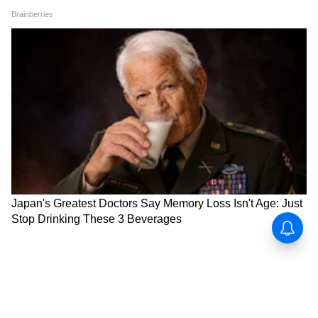
बुरशी लागण्याची शक्यता असते. जर तुम्हाला आंबे लवकर
पिकवायचे असतील, तर त्यांना ब्राऊन पेपर बॅगमध्ये ठेवा.
पण जर जास्त दिवस टिकवायचे असतील, तर प्रत्येक आंबा
न्यूज़पेपर किंवा टिश्यू पेपरमध्ये वेगवेगळा गुंडाळून ठेवा.
यामुळे आंब्यातील अतिरिक्त ओलावा शोषला जातो.
6
6
Image Credit :
Freepik
फ्रिजमध्ये कधी ठेवायचे?
कच्च्या कैऱ्या किंवा पूर्ण न पिकलेले आंबे फ्रिजमध्ये ठेवणं