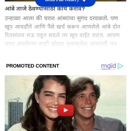
आंबे ताजे ठेवण्यासाठी काय करावं?
उन्हाळा आला की घरात आंब्यांचा सुगंध दरवळतो. पण
खूप आवडीने आणि पैसे खर्च करून आणलेले आंबे दोन
दिवसांतच मऊ पडून सडले तर खूप वाईट वाटतं. आपण
करत असलेल्या काही छोट्या चुकांमुळेच आंब्यांची चव
आणि गुणवत्ता कमी होते. चला तर मग, आंबे 10-15
दिवस खराब न होता ताजे कसे ठेवायचे ते जाणून घेऊया.
Add Asianetnews Marathi as a Preferred
Source
2
6