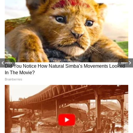
PREV
NEXT
Related Articles
Mango Ice Cream : बाहेरचे महागडे आईस्क्रीम
कशाला? घरीच बनवा Creamy मँगो आईस्क्रीम!
Mango Tests: आंबे खरेदी करताय? या 5 टिप्स फॉलो
करा, नाहीतर फसवणूक होईल