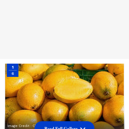
1
6
Image Credit :
Chta GPT
Read Full Gallery