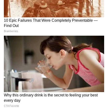
3
6
Image Credit :
Getty
इथिलीन गॅसकडे (Ethylene Gas) लक्ष द्या
आंबे नैसर्गिकरित्या 'इथिलीन' नावाचा वायू सोडतात,
ज्यामुळे फळं लवकर पिकतात. त्यामुळे, पूर्ण पिकलेले आंबे
आणि कच्च्या कैऱ्या एकत्र ठेवू नका. पिकलेला आंबा जो
इथिलीन वायू सोडतो, तो बाजूच्या कैऱ्यांना वेळेआधीच
पिकवतो आणि त्या सडू लागतात. सफरचंद आणि केळी