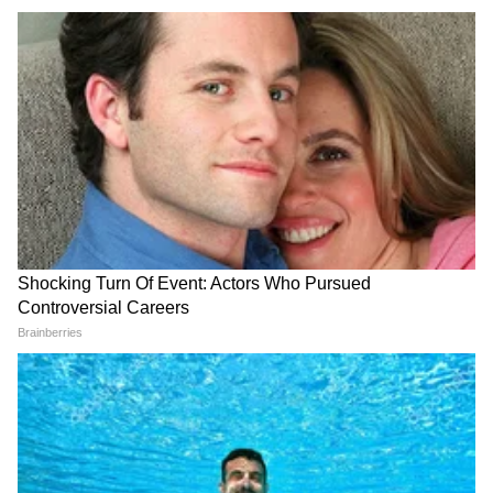
सुद्धा इथिलीन वायू सोडतात, म्हणून आंबे त्यांच्यापासूनही
दूर ठेवा.
4
6
Image Credit :
Asianet News
हवेशीर जागी आंबे ठेवा
आंब्यांना चांगली हवा मिळणं खूप महत्त्वाचं आहे.
बाजारातून आणल्याबरोबर आंबे प्लॅस्टिकच्या पिशवीतून
बाहेर काढा. प्लॅस्टिकमध्ये ठेवल्यास आत उष्णता वाढते
आणि आंब्यांना घाम येतो. यामुळे बॅक्टेरिया वाढून आंबे