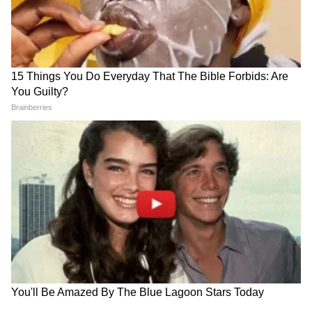
घर खरेदी प्लॅन करताय? पत्नीच्या नावे मालमत्ता घेण्याचे 'हे'
५ जबरदस्त फायदे, वाचून तुम्हीही थक्क व्हाल!
यानंतर साधारण महिना होईल, तोपर्यंत विचलित होऊ
नका. यानंतर तुम्हाला वेगवेगळी आकर्षणं दिली जातील,
जसं की या प्रोजेक्टमध्ये शेवटचे २ फ्लॅट शिल्लक आहेत,
ते इन्व्हेस्टर आहेत. त्यांना विकायचा आहे, आजूबाजूचे
शेजारी, त्यांची जात धर्म यावरही तुम्हाला आकर्षण निर्माण
केलं जाईल, पण कोणतंही नाव न घेता.
तुम्हाला पार्किंग चार्जेस, पझेशन चार्जेस लावले जातील.
जीएसटी लावला जाईल, पण नियम दाखवल्यावर हे
RECOMMENDED STORIES
तुम्हाला लागू नाही, हे कळाल्यावर आणि तुम्ही त्यांना
सांगितल्यावर लाखो रुपये कमी केले जातील. ग्राहकाचा