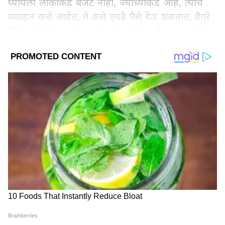
घ्यायला लोकांकडे बजेट नाही, ज्यांच्याकडे आहे, त्यांचे
व्यवहार कसे आहेत, ते कसे एवढे पैसे देऊ शकतात, वैगरे
वैगरे पडणारे प्रश्न सोडून द्या. पण तुमच्या रोजच्या कष्टाचे
पैसे, वाचवणं खूप गरजेचं आहे.
LATEST VIDEOS
तुम्ही एकदा का एखाद्या बिल्डरकडे जावून आलात, तर
तुम्हाला शहरातून इतर प्रोजेक्टचे देखील फोन यायला
सुरुवात होईल. कारण मार्केटिंगसाठी कामं करणारी मुलं हे
एकमेकांना नंबर शेअर करतात. रिअल इस्टेटमध्ये वाढत्या
मंदीमुळे घर विकण्यासाठी, त्यांच्या भाषेत ग्राहकाला
गंडवण्यासाठी त्यांच्यावर दबाव आहे. तुम्हाला खूप सारे
पर्याय सांगितले जातील. पण आमचा बजेट नाही, असंच
उत्तर द्या.
ABOUT THE AUTHOR
Jaywant Patil
JP
जयवंत पाटील हे मुंबईत नामांकित संस्थेत काम केलेले अनुभवी पत्रकार