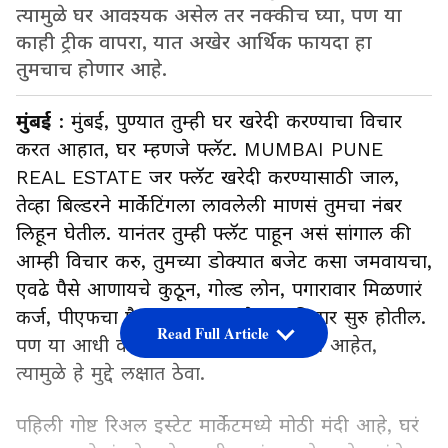
त्यामुळे घर आवश्यक असेल तर नक्कीच घ्या, पण या
काही ट्रीक वापरा, यात अखेर आर्थिक फायदा हा
तुमचाच होणार आहे.
मुंबई
: मुंबई, पुण्यात तुम्ही घर खरेदी करण्याचा विचार
करत आहात, घर म्हणजे फ्लॅट. MUMBAI PUNE
REAL ESTATE जर फ्लॅट खरेदी करण्यासाठी जाल,
तेव्हा बिल्डरने मार्केटिंगला लावलेली माणसं तुमचा नंबर
लिहून घेतील. यानंतर तुम्ही फ्लॅट पाहून असं सांगाल की
आम्ही विचार करु, तुमच्या डोक्यात बजेट कसा जमवायचा,
एवढे पैसे आणायचे कुठून, गोल्ड लोन, पगारावार मिळणारं
कर्ज, पीएफचा पैसा काढू का असे खूप विचार सुरु होतील.
Read Full Article
पण या आधी काही गोष्टी अत्यंत महत्त्वाच्या आहेत,
त्यामुळे हे मुद्दे लक्षात ठेवा.
पहिली गोष्ट रिअल इस्टेट मार्केटमध्ये मोठी मंदी आहे, घरं