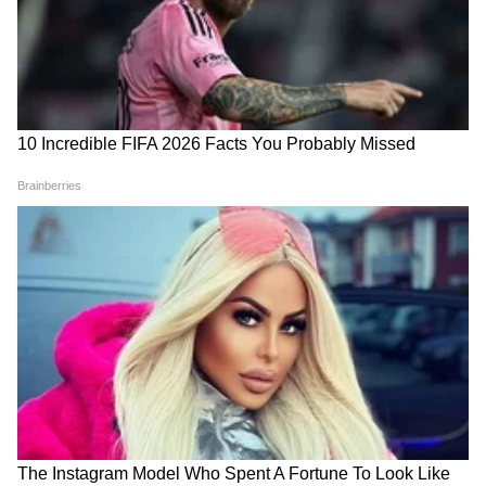
पेन्शन हवंय? जाणून घ्या कुठे आणि
शकता करोडपती, वाचा या टिप्स
किती पैसे गुंतवावे लागतील
LATEST VIDEOS
गुंगी गुडियावर अमृता फडणवीस यांची प्रतिक्रिया
| Amruta Fadanvis on Gungi Gudiya at
Pune
तुकाराम मुंढे: अनालॉग पनीरवर बंदी | FDA |
Paneer Ban | Maharashtra | tukaram
mundhe