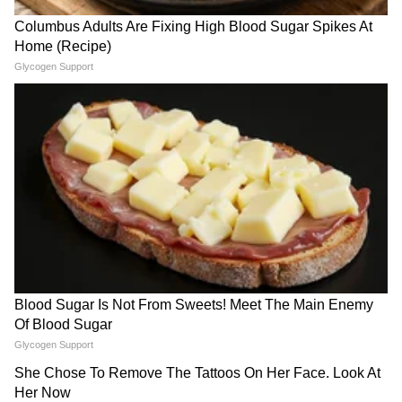
LATEST VIDEOS
गुंगी गुडियावर अमृता फडणवीस यांची प्रतिक्रिया
| Amruta Fadanvis on Gungi Gudiya at
Pune
तुकाराम मुंढे: अनालॉग पनीरवर बंदी | FDA |
Paneer Ban | Maharashtra | tukaram
mundhe