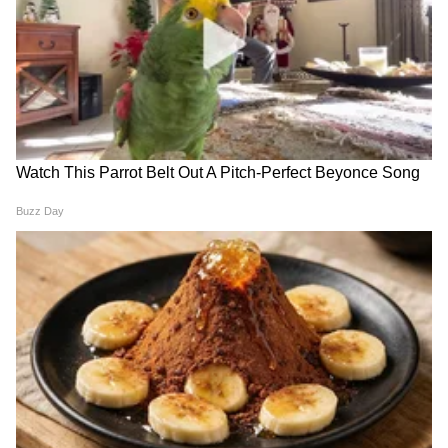
चांदीचा दर २,३१,१९६ इतका होता. त्यानंतर पुन्हा भाव
वाढ झाली. या वाढीसह दर २,३२,३३९ पर्यंत पोहोचला.
Thursday Hair Wash: गुरुवारी
Marriage in India: २०४७ पर्यंत
महिलांनी केस का धुवू नयेत? जाणून
भारतातून लग्न व्यवस्था संपणार?
घ्या ज्योतिषशास्त्र आणि विज्ञानाचा
काय सांगतोय नवा ट्रेंड आणि तरुण
काय आहे नियम
पिढीचा विचार; नक्की वाचा!