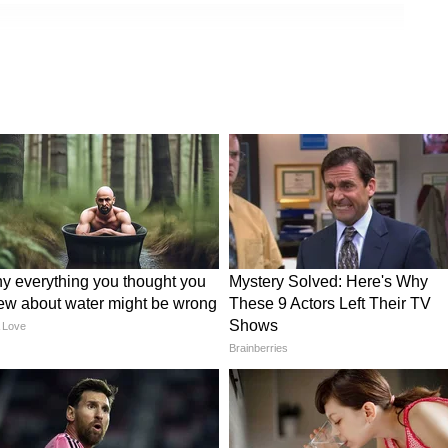
e Decor
DIY Decor: फक्त १० रुपयांत बदला
ंती आणि
लिव्हिंग रूमचा लुक, आइसक्रीम
स्टिक्सने घराला द्या नवा थाट!