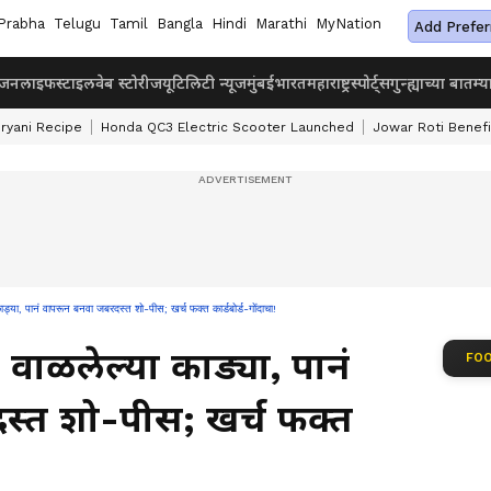
Prabha
Telugu
Tamil
Bangla
Hindi
Marathi
MyNation
Add Prefer
ंजन
लाइफस्टाइल
वेब स्टोरीज
यूटिलिटी न्यूज
मुंबई
भारत
महाराष्ट्र
स्पोर्ट्स
गुन्ह्याच्या बातम्य
iryani Recipe
Honda QC3 Electric Scooter Launched
Jowar Roti Benefi
पानं वापरून बनवा जबरदस्त शो-पीस; खर्च फक्त कार्डबोर्ड-गोंदाचा!
ाळलेल्या काड्या, पानं
FOO
्त शो-पीस; खर्च फक्त