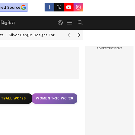
red Source
ा
विश्व
गेम्स
ts
Silver Bangle Designs For Wife
Top 10 Safest Cars In India
Turmer
TBALL WC '26
WOMEN T-20 WC '26