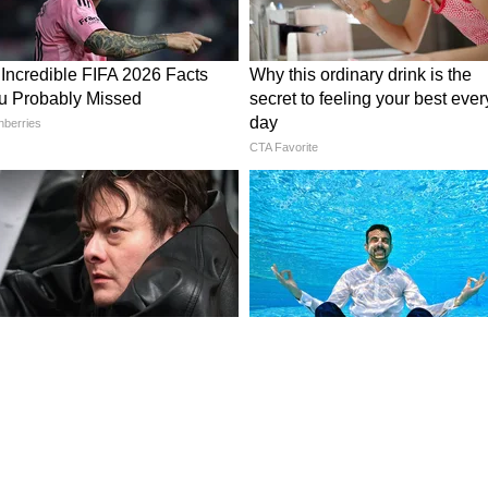
े चित्र तयार करू शकता. यासाठी तुम्हाला वाळलेली पानं गोळा
 एका मोठ्या आकाराच्या प्राण्याचे चित्र काढा. त्यानंतर
वापरून त्यावर पानं चिकटवा आणि एक सुंदर वॉल डेकोर