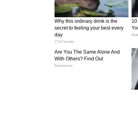
Image Credit :
Pinterest
वाळलेली पानं चिकटवून तुम्ही प्राण्यांच
करावी लागतील. मग कार्डबोर्डवर पेन्सिलने
गोंदाच्या मदतीने तुमची कल्पनाशक्ती 
तयार करा.