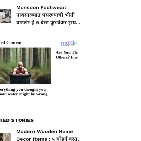
आणि वाढतो निद्रानाश; आजच
Monsoon Footwear:
बदला सवय
पावसाळ्यात घसरण्याची भीती
वाटते? हे 5 बेस्ट फूटवेअर ट्राय
करा!
TED STORIES
Modern Wooden Home
Decor Items ; ५ मॉडर्न वस्तू,