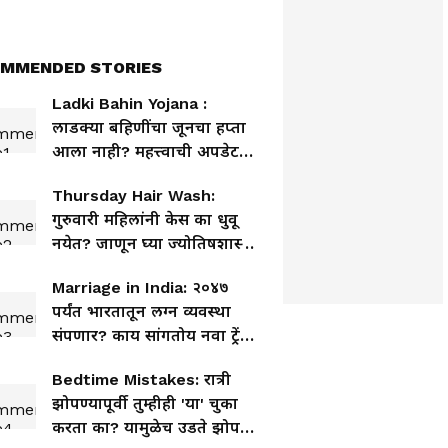
MMENDED STORIES
Ladki Bahin Yojana :
लाडक्या बहिणींचा जूनचा हप्ता
आला नाही? महत्त्वाची अपडेट
समोर
Thursday Hair Wash:
गुरुवारी महिलांनी केस का धुवू
नयेत? जाणून घ्या ज्योतिषशास्त्र
आणि विज्ञानाचा काय आहे
Marriage in India: २०४७
नियम
पर्यंत भारतातून लग्न व्यवस्था
संपणार? काय सांगतोय नवा ट्रेंड
आणि तरुण पिढीचा विचार;
Bedtime Mistakes: रात्री
नक्की वाचा!
झोपण्यापूर्वी तुम्हीही 'या' चुका
करता का? यामुळेच उडते झोप