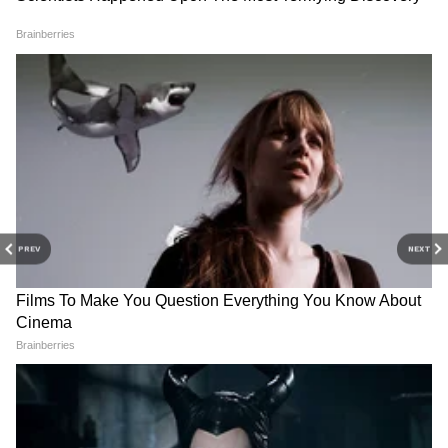
PREV
NEXT
Related Articles
Resale Cars: खरेदीच्या किंमतीतच विकल्या जातात 'या'
5 गाड्या! जाणून घ्या अधिक
Retirement Rule: ५ महिने जास्त नोकरी, ५ महिने
जास्त पगार! केंद्रीय कर्मचाऱ्यांसाठी हा नवीन फॉर्म्युला काय