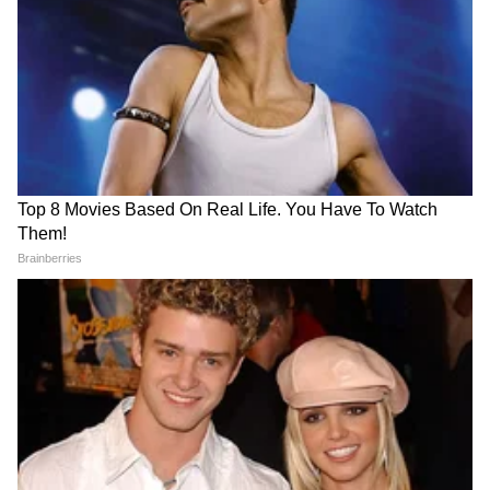
mundhe
SMS द्वारे तुम्हाला मिळेल.
पीएफ बॅलन्स तपासणे का महत्त्वाचे आहे?
अनेक वेळा व्याज जमा होते, पण खातेधारकांना त्याची
माहितीच नसते. त्यामुळे, जर तुम्ही तुमच्या पीएफमधील
रकमेवर लक्ष ठेवून असाल, तर व्याज आल्यानंतर तुमचा
बॅलन्स नक्की तपासा. कोणत्याही समस्येसाठी तुम्ही
ईपीएफओच्या हेल्पलाइन नंबरवर मदत घेऊ शकता.
EPFO Update: भविष्यात सुविधा आणखी सोपी होणार
EPFO आपली सिस्टीम अपग्रेड करण्यावर काम करत
आहे. यामुळे अनेक सेवा पूर्वीपेक्षा सोप्या होऊ शकतात.
रिपोर्ट्सनुसार, येत्या काळात पीएफ काढण्याची प्रक्रिया
आणखी वेगवान होऊ शकते. डिजिटल सुविधा वाढू