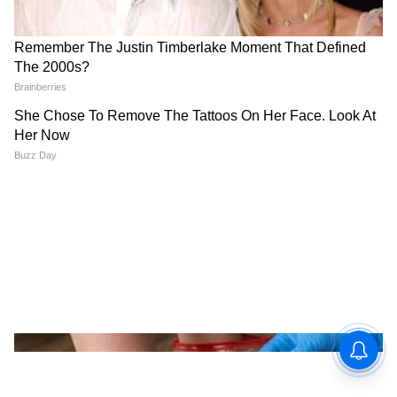
शकतात. UPI आधारित सेवा सुरू होऊ शकतात. काही
सेवांमध्ये एटीएमसारखी सुविधाही पाहायला मिळू शकते.