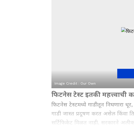
Image Credit :
Our Own
फिटनेस टेस्ट इतकी महत्त्वाची 
फिटनेस टेस्टमध्ये गाडीतून निघणारा धूर
गाडी जास्त प्रदूषण करत असेल किंवा तिच
सर्टिफिकेट मिळत नाही. सरकारने अलीकड
आहे. त्यामुळे अनेकजण जुनी गाडी चालवण