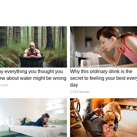
ंदाच कार
SRK Car Collection: शाहरुखच्या
ीची बजेट
महागड्या संग्रहात आहेत बुगाडी ते
रोल्स रॉइस कार्स