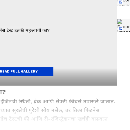
READ FULL GALLERY
का?
, इंजिनची स्थिती, ब्रेक आणि सेफ्टी फीचर्स तपासले जातात.
्यात सुरक्षेची पुरेशी सोय नसेल, तर तिला फिटनेस
ेच टेस्टची फी आणि री-रजिस्ट्रेशनचा खर्चही वाढवला
्यापेक्षा स्क्रॅप करणे पसंत करत आहेत.