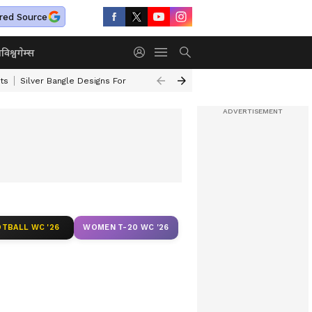
red Source
ा
विश्व
गेम्स
ts
Silver Bangle Designs For Wife
Top 10 Safest Cars In India
Turmer
TBALL WC '26
WOMEN T-20 WC '26