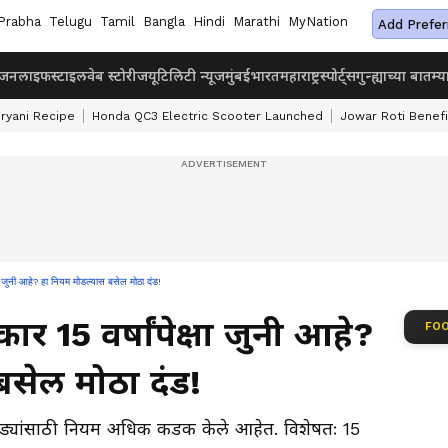
Prabha
Telugu
Tamil
Bangla
Hindi
Marathi
MyNation
Add Prefer
ंजन
लाइफस्टाइल
वेब स्टोरीज
यूटिलिटी न्यूज
मुंबई
भारत
महाराष्ट्र
स्पोर्ट्स
गुन्ह्याच्या बातम्य
iryani Recipe
Honda QC3 Electric Scooter Launched
Jowar Roti Benefi
 जुनी आहे? हा नियम मोडल्यास बसेल मोठा दंड!
र 15 वर्षांपेक्षा जुनी आहे?
FOO
बसेल मोठा दंड!
ाड्यांसाठी नियम अधिक कडक केले आहेत. विशेषतः 15