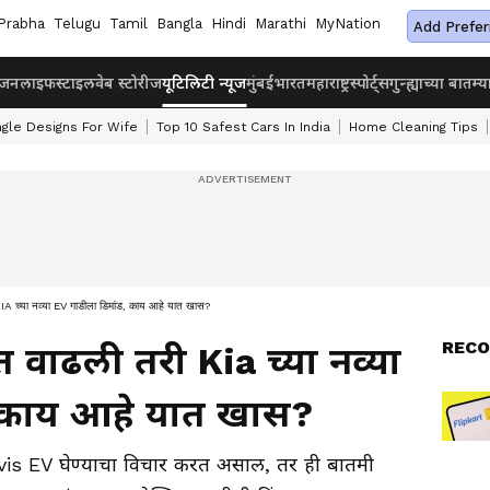
Prabha
Telugu
Tamil
Bangla
Hindi
Marathi
MyNation
Add Prefer
ंजन
लाइफस्टाइल
वेब स्टोरीज
यूटिलिटी न्यूज
मुंबई
भारत
महाराष्ट्र
स्पोर्ट्स
गुन्ह्याच्या बातम्य
ngle Designs For Wife
Top 10 Safest Cars In India
Home Cleaning Tips
च्या नव्या EV गाडीला डिमांड, काय आहे यात खास?
RECO
वाढली तरी Kia च्या नव्या
, काय आहे यात खास?
vis EV घेण्याचा विचार करत असाल, तर ही बातमी