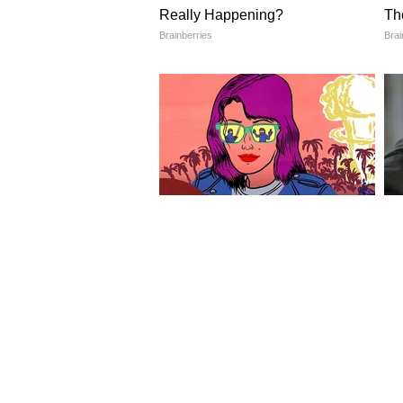
Image Credit :
Kia
परफॉर्मन्समध्ये एक तगडा स्पर्ध
या मॉडेलमध्ये दोन बॅटरी पॅकचे पर्याय दि
ही गाडी 400 किलोमीटरपेक्षा जास्त अंतर
रेंज मिळते. त्याचबरोबर, ही EV वेगवान प