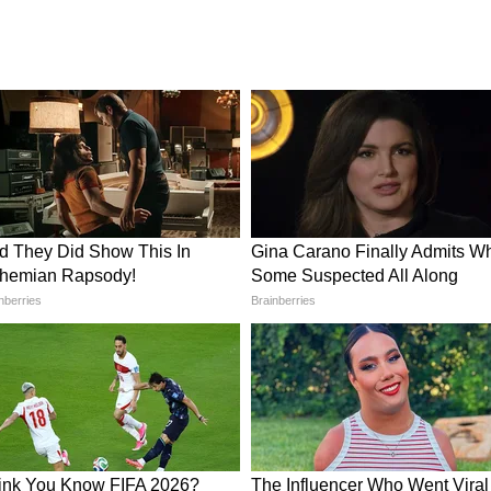
 किया
Kia Syros EV: कियाची सर्वात स्वस्त
' साजरा
इलेक्ट्रिक कार येतेय, टाटा-महिंद्राला
देणार जोरदार टक्कर!