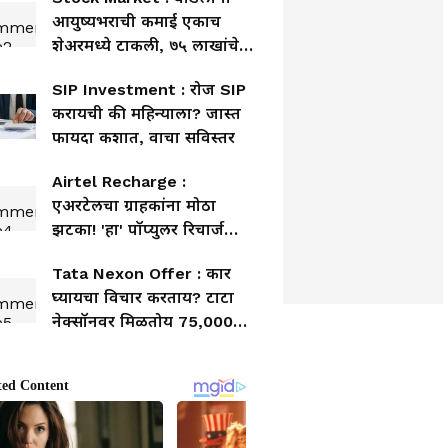
आयुष्यभराची कमाई एकाच
शेअरमध्ये टाकली, ७५ लाखांचे
झाले ३० लाख; आता काय?
SIP Investment : रोज SIP
करायची की महिन्याला? जास्त
फायदा कशात, वाचा सविस्तर
Airtel Recharge :
एअरटेलचा ग्राहकांना मोठा
झटका! 'हा' पॉप्युलर रिचार्ज
प्लॅन झाला बंद
Tata Nexon Offer : कार
घ्यायचा विचार करताय? टाटा
नेक्सॉनवर मिळतोय 75,000
पर्यंत बंपर डिस्काउंट