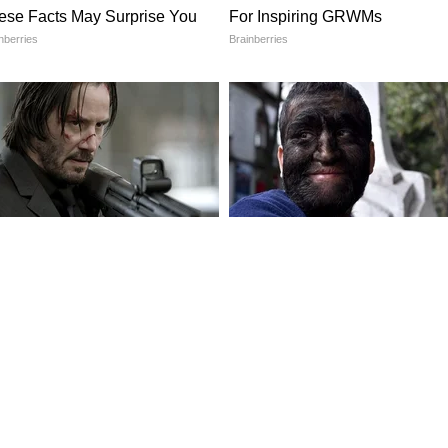
क
ले आहेत. कंपनीच्या दाव्यानुसार, एकदा पूर्ण चार्ज केल्यावर
 पार करू शकते. मोठ्या बॅटरी पॅकमध्ये यापेक्षाही जास्त
रफॉर्मन्स आणि उत्तम ड्रायव्हिंगचा अनुभव देते.