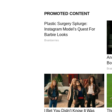
Related Articles
Kia Carens Clavis EV :
डीलरशिप्सनी 'क्लॅव्हिस दिन
केला
3
5