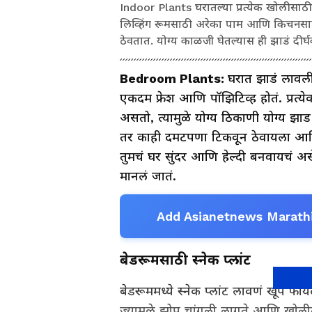
Indoor Plants घरातल्या प्रत्येक खोलीसाठी 
लिव्हिंग रूमसाठी अरेका पाम आणि किचनसाठी म
ठेवतात. योग्य काळजी घेतल्यास ही झाडं दीर
Bedroom Plants:
घरात झाडं लावल
एकदम फ्रेश आणि पॉझिटिव्ह होतं. प्रत्
असतो, त्यामुळे योग्य ठिकाणी योग्य झाड
तर काही दमटपणा टिकवून ठेवायला आ
तुमचं घर सुंदर आणि हेल्दी बनवायचं अ
मानलं जातं.
Add Asianetnews Marathi
बेडरूमसाठी स्नेक प्लांट
बेडरूममध्ये स्नेक प्लांट लावणं खूप फाय
ज्यामुळे झोप चांगली लागते आणि खोलीतल