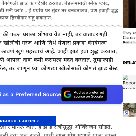
वेगवेगळी झाडं फायदेशीर ठरतात. बेडरूमसाठी स्नेक प्लांट,
नी प्लांट... हे पर्याय घर सुंदर तर बनवतातच, पण हवाही शुद्ध
्घकाळ हिरवीगार राहू शकतात.
ी की फक्त घराला शोभाच येत नाही, तर वातावरणही
येक खोलीची गरज आणि तिथे येणारा प्रकाश वेगवेगळा
 लावणं खूप महत्त्वाचं आहे. काही झाडं हवा शुद्ध करतात,
णि आपला ताण कमी करायला मदत करतात. तुम्हालाही
RELA
सेल, तर जाणून घ्या कोणत्या खोलीसाठी कोणतं झाड बेस्ट
 as a Preferred Source
READ FULL ARTICLE
देशीर मानलं जातं. हे झाड रात्रीसुद्धा ऑक्सिजन सोडतं,
ी हवा शुद्ध राहते. याची खास गोष्ट म्हणजे याला जास्त