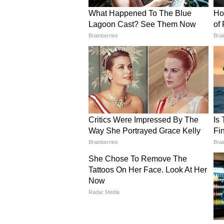
Related Articles
Indoor Plants: AC रूममध्
हिरवीगार राहतील ही 6 झाडं
उन्हाळ्यात घर दिसेल फ्रेश!
लिव्हिंग रूमसाठी अरेका पाम