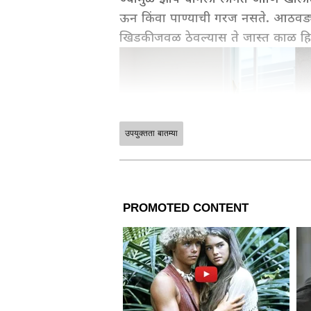
ऊन किंवा पाण्याची गरज नसते. आठवड्य
खिडकीजवळ ठेवल्यास ते जास्त काळ हिर
उपयुक्तता बातम्या
ABOUT THE AUTHOR
MD
Marathi Desk 2