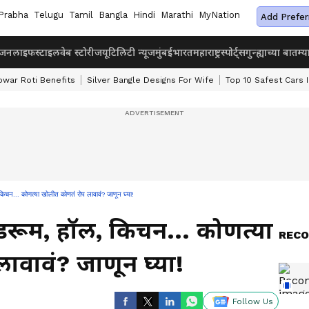
Prabha
Telugu
Tamil
Bangla
Hindi
Marathi
MyNation
Add Prefer
ंजन
लाइफस्टाइल
वेब स्टोरीज
यूटिलिटी न्यूज
मुंबई
भारत
महाराष्ट्र
स्पोर्ट्स
गुन्ह्याच्या बातम्य
owar Roti Benefits
Silver Bangle Designs For Wife
Top 10 Safest Cars I
.. कोणत्या खोलीत कोणतं रोप लावावं? जाणून घ्या!
डरूम, हॉल, किचन... कोणत्या
RECO
ावावं? जाणून घ्या!
Follow Us