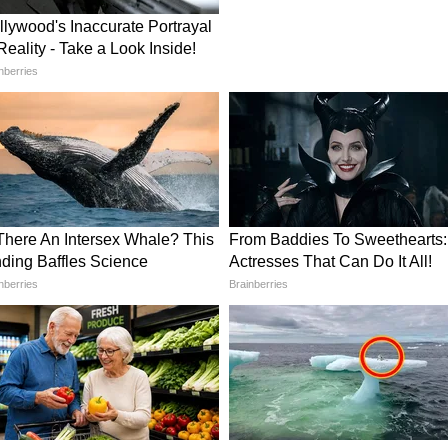
येही
Large Leaf Indoor Plants: ही 5
,
इनडोअर झाडं घराला देतील आकर्षक
लुक; जाणून घ्या